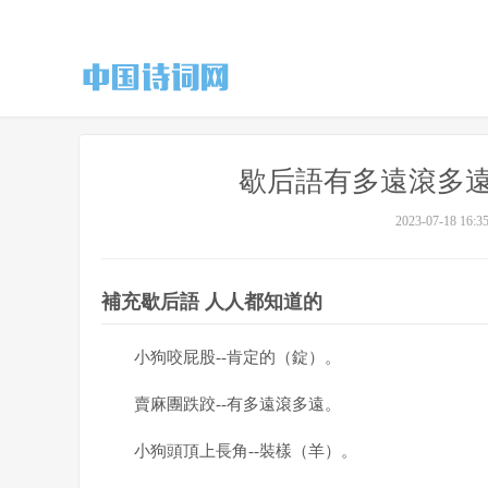
歇后語有多遠滾多遠
2023-07-18 16:3
補充歇后語 人人都知道的
小狗咬屁股--肯定的（錠）。
賣麻團跌跤--有多遠滾多遠。
小狗頭頂上長角--裝樣（羊）。