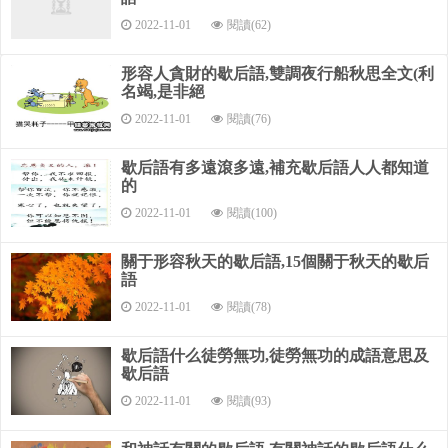
附上典故：出自《三國演義》：公船艦為備所燒，引軍從
2022-11-01
閱讀(62)
華容道步歸，遇泥濘，道不通，天又大風，悉使羸兵負草填
之，騎乃得過。羸兵為人馬所蹈藉，陷泥中，死者甚眾。軍既
形容人貪財的歇后語,雙調夜行船秋思全文(利
名竭,是非絕
得出，公大喜，諸將問之，公曰：‘劉備，吾儔也。但得計少
晚；向使早放火，吾徒無類矣。’
2022-11-01
閱讀(76)
歇后語有多遠滾多遠,補充歇后語人人都知道
的
2022-11-01
閱讀(100)
關于形容秋天的歇后語,15個關于秋天的歇后
語
2022-11-01
閱讀(78)
歇后語什么徒勞無功,徒勞無功的成語意思及
歇后語
2022-11-01
閱讀(93)