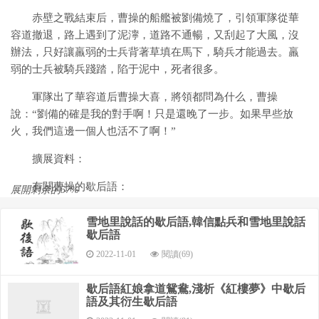
赤壁之戰結束后，曹操的船艦被劉備燒了，引領軍隊從華
容道撤退，路上遇到了泥濘，道路不通暢，又刮起了大風，沒
辦法，只好讓羸弱的士兵背著草填在馬下，騎兵才能過去。羸
弱的士兵被騎兵踐踏，陷于泥中，死者很多。
軍隊出了華容道后曹操大喜，將領都問為什么，曹操
說：“劉備的確是我的對手啊！只是還晚了一步。如果早些放
火，我們這邊一個人也活不了啊！”
擴展資料：
有關曹操的歇后語：
展開剩余的57%
1、曹操背時遇蔣干，胡豆（蠶豆）背時遇稀飯——倒霉透
雪地里說話的歇后語,韓信點兵和雪地里說話
了
歇后語
2022-11-01
閱讀(69)
2、曹操戰宛城——大敗而逃
3、曹操吃雞肋——食之無味，棄之可惜
歇后語紅娘拿道鴛鴦,淺析《紅樓夢》中歇后
語及其衍生歇后語
4、曹操打徐州——報仇心切