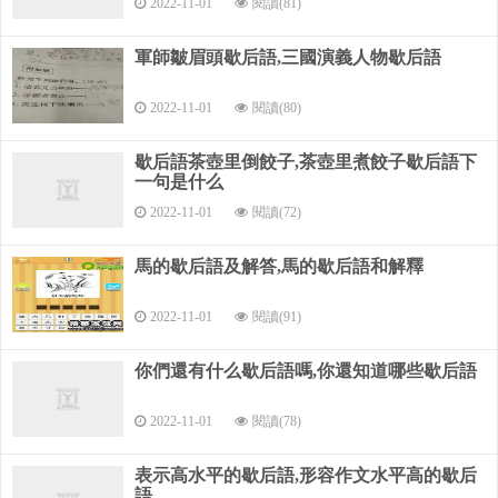
2022-11-01
閱讀(81)
5、曹操的人馬——多多益善
軍師皺眉頭歇后語,三國演義人物歇后語
6、曹操割須——以己律人
2022-11-01
閱讀(80)
7、曹操殺蔡瑁——操之過急
歇后語茶壺里倒餃子,茶壺里煮餃子歇后語下
8、曹操殺華佗——諱疾忌醫
一句是什么
9、曹操殺呂布——悔之莫及
2022-11-01
閱讀(72)
曹操敗走華容道,下一句是什么有一句歇后語叫“曹操敗
馬的歇后語及解答,馬的歇后語和解釋
這個歇后語還挺多的，比如說：
2022-11-01
閱讀(91)
曹操敗走華容道——意料之外，情理之中；
你們還有什么歇后語嗎,你還知道哪些歇后語
曹操敗走華容道——不出所料 ；
2022-11-01
閱讀(78)
曹操敗走華容道——走對了路子 ；
表示高水平的歇后語,形容作文水平高的歇后
曹操敗走華容道——兵荒馬亂 ；
語