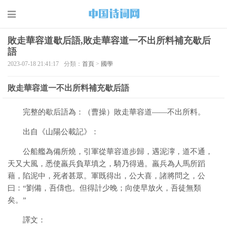
敗走華容道歇后語,敗走華容道一不出所料補充歇后
語
2023-07-18 21:41:17
分類：
首頁
>
國學
敗走華容道一不出所料補充歇后語
完整的歇后語為：（曹操）敗走華容道——不出所料。
出自《山陽公載記》：
公船艦為備所燒，引軍從華容道步歸，遇泥濘，道不通，
天又大風，悉使羸兵負草填之，騎乃得過。羸兵為人馬所蹈
藉，陷泥中，死者甚眾。軍既得出，公大喜，諸將問之，公
曰：“劉備，吾儔也。但得計少晚；向使早放火，吾徒無類
矣。”
譯文：