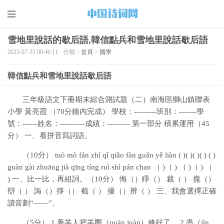
雪地里說話的歇后語,韓信點兵和雪地里說話歇后語
2023-07-31 00:46:11
分類：
首頁
>
國學
韓信點兵和雪地里說話歇后語
三年級語文下冊期末綜合測試題（二）南海區獅山鎮聯表
小學 黃亮霞 （70分鐘內完成） 學校：---------班別：-------學
號：------姓名：----------成績：--------- 第一部分 積累運用（45
分） 一、看拼音寫詞語。
（10分） tuò mò fán zhí qǐ qiǎo fàn guǎn yě liàn ( )( )( )( ) ( )
guàn gài zhuāng jià qīng tíng ruì shì pán chan （ )（ ) （ )（ ) （
) 一、比一比，再組詞。（10分） 悔（）睜（） 裁（ ） 攏（）
辯（ ） 誨（）掙（） 截（ ） 擾（）辨（ ） 三、我會選擇正確
讀音劃“——”。
（5分） 1.養羊人把羊圈（quān juàn）修好了。 2.盡（jìn