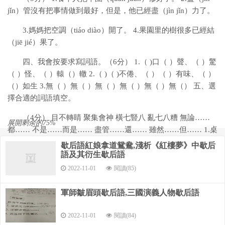
jǐn）管沒有把事情做到最好，但是，他已經盡（jìn jǐn）力了。
3.媽媽把空調（tiáo diào）開了。 4.果園里的樹很多已經結
（jiē jié）果了。
四、我會按要求寫詞語。（6分） 1.（ )口（ ）聲、（ ）驚
（ ）怪、（ ）轅（）轍 2.（ )（ )不倦、（ ）（ ）有味、（ ）
（）如生 3.無（ ）無（ ）無（ ）無（ ）無（ ）無（） 五、選
擇合適的詞語填空。
（4分） 目不轉睛 聚集會神 橫七豎八 亂七八糟 無論……
展開剩余的75%
都…… 不是……而是…… 盡管……還…… 雖然……但…… 1.桌
上（ ）地放著幾本書。 2.我（ ）地望著桌子上的花。
歇后語紅娘拿道鴛鴦,淺析《紅樓夢》中歇后
語及其衍生歇后語
3.（ )走到哪里，我（ ）不能忘記我的父母。 4.這本書（
2022-11-01
閱讀(85)
）我買的，（ ）媽媽送的。
軍師皺眉頭歇后語,三國演義人物歇后語
六、我會認真讀要求，然后按照要求寫句子。（10分） 1.
我會寫珍惜時間的格言： （2分） 2.寫出一句描寫月亮的古詩：
2022-11-01
閱讀(84)
（2分） 3.歇后語：韓信點兵——（ ） 包公斷案——（ ） 我也