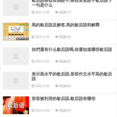
歇后語茶壺里倒餃子,茶壺里煮餃子歇后語下
1.電燈照雪——明明白白 2.雪堆的山----好景不長 3.雪里埋
一句是什么
孩----藏不了幾天 4.雪人烤火----不知自己是啥做的 5.雪里埋石
2022-11-01
閱讀(77)
頭---軟中有硬 6下雪天過獨木橋--- 提心吊膽 7.雪花落地-----一聲
不響 8.雪地里走路----一步一個腳印 9.老母犬坐在雪窩里——冒
馬的歇后語及解答,馬的歇后語和解釋
充北極熊 10.雪中送碳——黑白分明 11.白開水泡雪--雪溶于水地
里走路---一步一個腳印12.冰天雪地發牢騷——冷言冷語.13.懷
2022-11-01
閱讀(94)
揣雪人——寒心.14 擔雪填深井——誤人不淺；白費功夫；枉費
工夫。
你們還有什么歇后語嗎,你還知道哪些歇后語
2022-11-01
閱讀(82)
表示高水平的歇后語,形容作文水平高的歇后
語
2022-11-01
閱讀(66)
形容被利用的歇后語,歇后語有哪些
2022-11-01
閱讀(65)