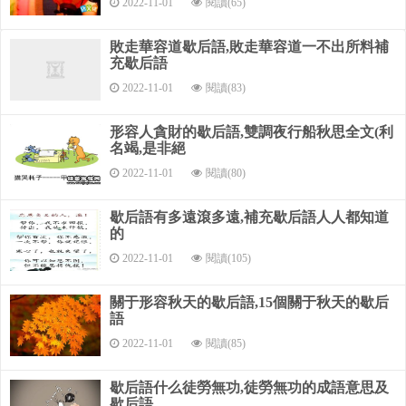
2022-11-01
閱讀(65)
人處事應該 。 （二）課外閱讀。
敗走華容道歇后語,敗走華容道一不出所料補
（14分） 時光老人和流浪漢 一個流浪漢嗚嗚地哭著。時光
充歇后語
老人問：“你是誰？為什么哭？” 流浪漢說：“我少年時代玩坡璃
2022-11-01
閱讀(83)
球，青年時代玩紙牌，中年時代打麻將，家產都敗光啦！如今
我一無所有，我真后悔呀！” 時光老人看他哭得可憐，試探地
形容人貪財的歇后語,雙調夜行船秋思全文(利
問：“假如你能返老還童……” “返老還童？”流浪漢抬頭將老人
名竭,是非絕
打量了一番，“撲通”一聲跪下，苦苦哀求，“假若再給我一青
2022-11-01
閱讀(80)
春，我就一定從學起，做個勤奮好學的人！”“好吧”時光老人說
完便消失了。
歇后語有多遠滾多遠,補充歇后語人人都知道
的
驚呆了的流浪漢低頭一看，自己已變成了一個十來歲的少
2022-11-01
閱讀(105)
年，肩上還背著書包呢。他想起自己剛才說的話，便向自己熟
悉的一所小學走去。
關于形容秋天的歇后語,15個關于秋天的歇后
語
路上，他看到幾個孩子在玩玻璃球，他不覺手癢了，也擠
進去玩起來。他仍然按老樣子生活。
2022-11-01
閱讀(85)
到了老年，他又懊悔得痛哭起來。正巧，他又碰到時光老
歇后語什么徒勞無功,徒勞無功的成語意思及
人。
歇后語