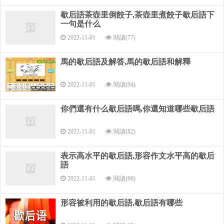
還會寫一句課外積累的歇后語 （2分） 4.本學期學過的神話故事
歇后語茶壺里倒餃子,茶壺里煮餃子歇后語下
有： 和 課下我還讀過的神話故事有： 和 （2分） 5.本學期學過
一句是什么
的寓言故事： 和 6.課外我還讀過的寓言故事有： 和 （2分） 第
2022-11-01
閱讀(77)
二部分 閱讀感悟（25分） （一）課內閱讀。
（11分） 老師讓這幾個同學回到自己的座位上，然后（ ）
馬的歇后語及解答,馬的歇后語和解釋
地說：“提起楊桃，大家都很（）。但是，看的（），楊桃的樣
子也就不一樣，有時候看起來真像個五角星。
2022-11-01
閱讀(94)
因此，當我們看見別人把楊桃畫成五角星的時候，不要忙
你們還有什么歇后語嗎,你還知道哪些歇后語
著發笑，要看看人家是從什么角度看的。我們應該相信自己的
眼睛，看到是什么樣的就畫成什么樣。”
2022-11-01
閱讀(82)
這位老師的話同我父親講的是那么（ ）。他們的（）使我
表示高水平的歇后語,形容作文水平高的歇后
一生受用。
語
1.根據課文內容把短文補充完整。（5分） 2.請在括號中選
2022-11-01
閱讀(66)
擇正確的拼音打“√”。
形容被利用的歇后語,歇后語有哪些
（4分） 教誨（huì huǐ）熟悉（shúshóu） 相似（sì shì）應
該（yīng yìng ） 3.你如何理解劃橫線的句子：（2分） 我們為