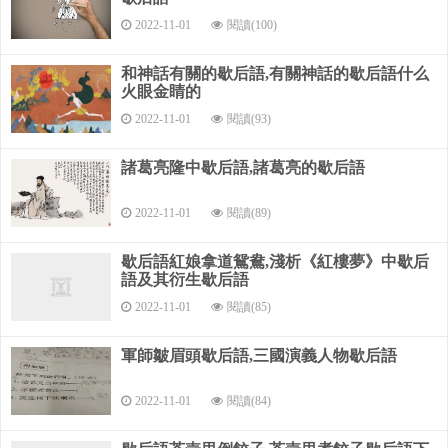
2022-11-01
閱讀(100)
他“撲通”一聲跪下，哀求時光老人再給她一個青春。“我做
了件蠢事！”時光老人冷笑著說：“給你再多的青春，你也不會
和神話有關的歇后語,有關神話的歇后語什么
得到真正的生命。”
火眼金睛的
時光老人很生氣。從此，他給每個人的時間都是一樣，誰
2022-11-01
閱讀(93)
也別想多得一分鐘！ 1.在文中找出詞語，作為下列詞語的近義
詞。
諸葛亮隆中歇后語,諸葛亮的歇后語
（4分） 后悔（）央求（） 假若（）依然（） 2.在短文中
2022-11-01
閱讀(89)
找出適當的詞語填空。（4分） （）地哭著哭得（）（）地問
（）著說 3.仿寫詞語。
歇后語紅娘拿道鴛鴦,淺析《紅樓夢》中歇后
語及其衍生歇后語
苦苦哀求、（ ）.（ ）（ ）（3分） 4.讀了本文，你有什么
2022-11-01
閱讀(85)
感受呢？（3分） 答： 。 第三部分 習作 （30分） 你能自己編
寫一個有趣的童話故事嗎？試試看，相信你一定能行。
軍師皺眉頭歇后語,三國演義人物歇后語
題目自定。
2022-11-01
閱讀(84)
雪聲大雨聲小的歇后語