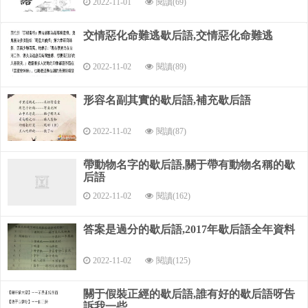
2022-11-01
閱讀(69)
孔明練琵琶---老生常彈（談）
交情惡化命難逃歇后語,交情惡化命難逃
孔明給周瑜看病---自有妙方
2022-11-02
閱讀(89)
孔明會李逵---有敢想的，有敢干的
形容名副其實的歇后語,補充歇后語
關于諸葛亮的歇后語
2022-11-02
閱讀(87)
諸葛亮草船借箭——有借無還
諸葛亮放孟獲——欲擒故縱
帶動物名字的歇后語,關于帶有動物名稱的歇
后語
諸葛亮焚香操琴——故弄玄虛
2022-11-02
閱讀(162)
諸葛亮開口——盡是計謀
答案是過分的歇后語,2017年歇后語全年資料
諸葛亮彈琴退仲達——臨危不亂
2022-11-02
閱讀(125)
諸葛亮用空城計——迫不得己
關于假裝正經的歇后語,誰有好的歇后語呀告
諸葛亮戰群儒——全憑一張嘴；全仗嘴
訴我一些