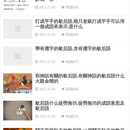
諸葛亮治蜀——順應民心
2022-11-02
閱讀(94)
諸葛亮皺眉頭——計上心來；計上心頭
打成平手的歇后語,兩只老鼠打成平手可以用
一個成語來表示,是什么
諸葛亮住茅廬——懷才不遇
2022-11-02
閱讀(89)
諸葛亮做丞相——鞠躬盡瘁，死而后己
帶有禮字的歇后語,含有禮字的歇后語
諸葛亮吊孝---假的 諸葛亮耍撣帚---出計不出面 諸葛亮皺眉
頭---計上心來 諸葛亮的錦囊---用不完的計 諸葛亮用空城計---不
2022-11-02
閱讀(87)
得已 諸葛亮大擺空城計---化險為夷 諸葛亮征孟獲---收收放放 諸
葛亮擺八卦陣---內有奇文 諸葛亮過長江---胸有成竹 諸葛亮六出
和神話有關的歇后語,有關神話的歇后語什么
祁山---圖謀大業 諸葛亮用兵---神出鬼沒 諸葛亮借東風---神機妙
火眼金睛的
算 諸葛亮當軍師---名副其實 諸葛亮彈琴---臨危不亂 諸葛亮下東
2022-11-01
閱讀(86)
吳---心里有數 諸葛亮草船借箭---用的是疑兵計 諸葛亮對降曹的
議論---嗤之以鼻 諸葛亮三氣周瑜---略使小技 諸葛亮戴相帽---大
歇后語什么徒勞無功,徒勞無功的成語意思及
事已然 諸葛亮招親---才重于貌 諸葛亮丟了荷包---沒有計了 諸葛
歇后語
亮借雕翎---少箭（見） 諸葛亮坐西城---故弄玄虛 諸葛亮穿道袍-
2022-11-01
閱讀(93)
--不是出家人 諸葛亮玩狗---聰明一世，糊涂一時 諸葛亮對魏延--
-見不得離不得 諸葛亮的鵝毛扇---神妙莫測