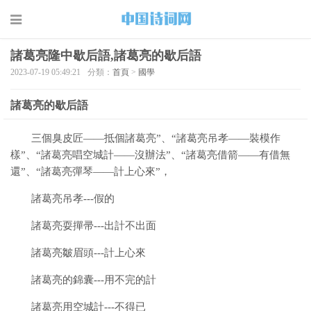
諸葛亮隆中歇后語,諸葛亮的歇后語
2023-07-19 05:49:21
分類：
首頁
>
國學
諸葛亮的歇后語
三個臭皮匠——抵個諸葛亮”、“諸葛亮吊孝——裝模作
樣”、“諸葛亮唱空城計——沒辦法”、“諸葛亮借箭——有借無
還”、“諸葛亮彈琴——計上心來”，
諸葛亮吊孝---假的
諸葛亮耍撣帚---出計不出面
諸葛亮皺眉頭---計上心來
諸葛亮的錦囊---用不完的計
諸葛亮用空城計---不得已