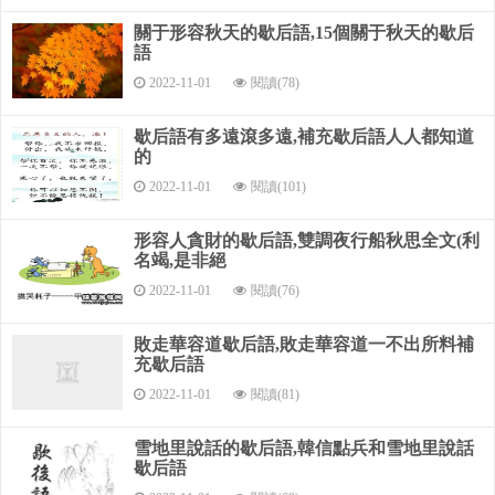
諸葛亮對降曹的議論---嗤之以鼻
關于形容秋天的歇后語,15個關于秋天的歇后
語
諸葛亮三氣周瑜---略使小技
2022-11-01
閱讀(78)
諸葛亮戴相帽---大事已然
歇后語有多遠滾多遠,補充歇后語人人都知道
諸葛亮招親---才重于貌
的
諸葛亮丟了荷包---沒有計了
2022-11-01
閱讀(101)
諸葛亮借雕翎---少箭（見）
形容人貪財的歇后語,雙調夜行船秋思全文(利
名竭,是非絕
諸葛亮坐西城---故弄玄虛
2022-11-01
閱讀(76)
諸葛亮穿道袍---不是出家人
敗走華容道歇后語,敗走華容道一不出所料補
諸葛亮玩狗---聰明一世，糊涂一時
充歇后語
2022-11-01
閱讀(81)
諸葛亮對魏延---見不得離不得
諸葛亮的鵝毛扇---神妙莫測
雪地里說話的歇后語,韓信點兵和雪地里說話
歇后語
孔明拜北斗---自知要死