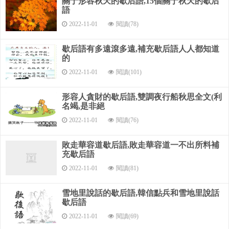
關于形容秋天的歇后語,15個關于秋天的歇后
語
望采納
2022-11-01
閱讀(78)
歇后語有多遠滾多遠,補充歇后語人人都知道
的
2022-11-01
閱讀(101)
形容人貪財的歇后語,雙調夜行船秋思全文(利
名竭,是非絕
2022-11-01
閱讀(76)
敗走華容道歇后語,敗走華容道一不出所料補
充歇后語
2022-11-01
閱讀(81)
雪地里說話的歇后語,韓信點兵和雪地里說話
歇后語
2022-11-01
閱讀(69)