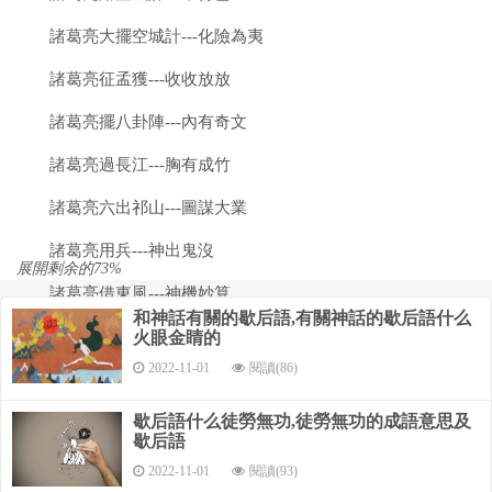
諸葛亮大擺空城計---化險為夷
諸葛亮征孟獲---收收放放
諸葛亮擺八卦陣---內有奇文
諸葛亮過長江---胸有成竹
諸葛亮六出祁山---圖謀大業
諸葛亮用兵---神出鬼沒
展開剩余的73%
諸葛亮借東風---神機妙算
和神話有關的歇后語,有關神話的歇后語什么
諸葛亮當軍師---名副其實
火眼金睛的
2022-11-01
閱讀(86)
諸葛亮彈琴---臨危不亂
歇后語什么徒勞無功,徒勞無功的成語意思及
諸葛亮下東吳---心里有數
歇后語
諸葛亮草船借箭---用的是疑兵計
2022-11-01
閱讀(93)