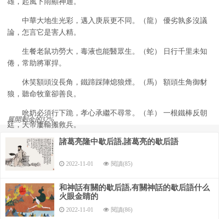
雄，起風下雨顯神通。
中華大地生光彩，邁入庚辰更不同。（龍） 優劣孰多沒議
論，怎言它是害人精。
生餐老鼠功勞大，毒液也能醫眾生。（蛇） 日行千里未知
倦，常助將軍捍。
休笑額頭沒長角，鐵蹄踩陣熄狼煙。（馬） 額頭生角御豺
狼，聽命牧童卻善良。
吮奶必須行下跪，孝心承繼不尋常。（羊） 一根鐵棒反朝
展開剩余的32%
廷，天帝屢輸搬救兵。
諸葛亮隆中歇后語,諸葛亮的歇后語
任爾騰云千萬里，難逃佛祖手中營。（猴） 出生蛋殼體雖
輕，昂首一啼天放明。
2022-11-01
閱讀(85)
奇跡令人開眼界，莫憑大小論英豪。（雞） 忠心耿耿受褒
揚，常伴牧人同放羊。
和神話有關的歇后語,有關神話的歇后語什么
火眼金睛的
大雪漫飛身上腫，堅持工作不彷徨。（狗） 一生貪吃性難
2022-11-01
閱讀(86)
遷，不拉力車不種田。