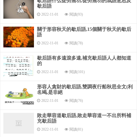
歇后語什么徒勞無功,徒勞無功的成語意思及
歇后語
2022-11-01
閱讀(93)
關于形容秋天的歇后語,15個關于秋天的歇后
語
2022-11-01
閱讀(78)
歇后語有多遠滾多遠,補充歇后語人人都知道
的
2022-11-01
閱讀(101)
形容人貪財的歇后語,雙調夜行船秋思全文(利
名竭,是非絕
2022-11-01
閱讀(76)
敗走華容道歇后語,敗走華容道一不出所料補
充歇后語
2022-11-01
閱讀(81)