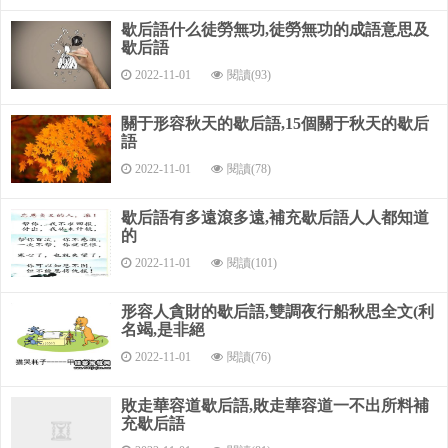
歇后語什么徒勞無功,徒勞無功的成語意思及
見到屠刀方后悔，幾聲悲叫赴黃泉。（豬）。
歇后語
2022-11-01
閱讀(93)
關于形容秋天的歇后語,15個關于秋天的歇后
語
2022-11-01
閱讀(78)
歇后語有多遠滾多遠,補充歇后語人人都知道
的
2022-11-01
閱讀(101)
形容人貪財的歇后語,雙調夜行船秋思全文(利
名竭,是非絕
2022-11-01
閱讀(76)
敗走華容道歇后語,敗走華容道一不出所料補
充歇后語