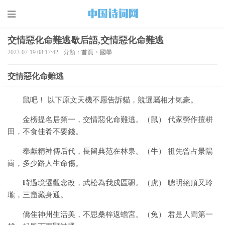
交情惡化命難逃歇后語,交情惡化命難逃
2023-07-19 08:17:42
分類：
首頁
>
國學
交情惡化命難逃
鼠吧！ 以下原文天機不愿告訴貓，競選屬相才氣豪。
金榜提名居第一，交情惡化命難逃。（鼠） 代家勞作擅耕
田，不食佳肴不要錢。
奉獻精神傳后代，長留典范在林泉。（牛） 祖先曾占景陽
崗，多少路人生命傷。
時過境遷觀念改，武松為我戍區疆。（虎） 聰明絕頂又玲
瓏，三窟藏身通。
僑隹神州生活美，不思桑梓返蟾宮。（兔） 君是人間第一