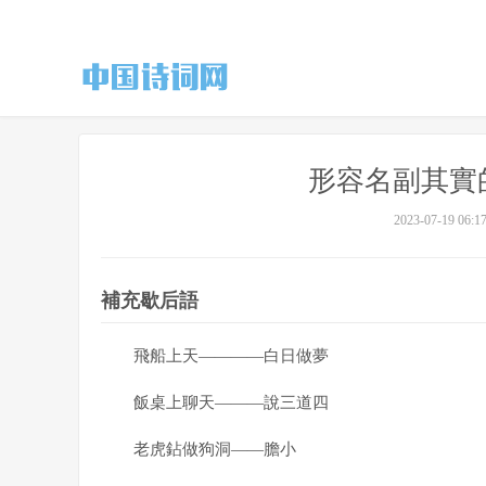
形容名副其實
2023-07-19 06:1
補充歇后語
飛船上天————白日做夢
飯桌上聊天———說三道四
老虎鉆做狗洞——膽小