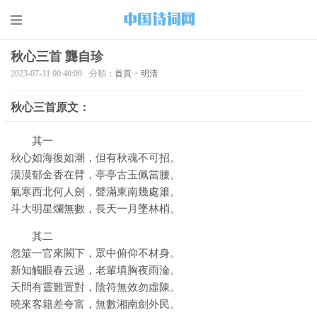
秋心三首 龔自珍
2023-07-31 00:40:09
分類：
首頁
>
明清
秋心三首原文：
其一
秋心如海復如潮，但有秋魂不可招。
漠漠郁金香在臂，亭亭古玉佩當腰。
氣寒西北何人劍，聲滿東南幾處簫。
斗大明星爛無數，長天一月墜林梢。
其二
忽筮一官來闕下，眾中俯仰不材身。
新知觸眼春云過，老輩填胸夜雨淪。
天問有靈難置對，陰符無效勿虛陳。
曉來客籍差夸富，無數湘南劍外民。