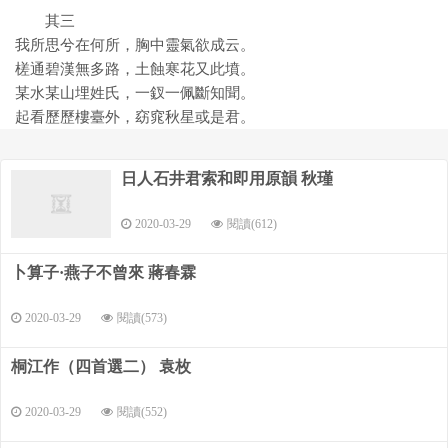
其三
我所思兮在何所，胸中靈氣欲成云。
槎通碧漢無多路，土蝕寒花又此墳。
某水某山埋姓氏，一釵一佩斷知聞。
起看歷歷樓臺外，窈窕秋星或是君。
日人石井君索和即用原韻 秋瑾
2020-03-29
閱讀(612)
卜算子·燕子不曾來 蔣春霖
2020-03-29
閱讀(573)
桐江作（四首選二） 袁枚
2020-03-29
閱讀(552)