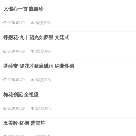
又懺心一首 龔自珍
2020-03-29
閱讀(291)
蝶戀花·九十韶光如夢里 文廷式
2020-03-29
閱讀(309)
菩薩蠻·隔花才歇廉纖雨 納蘭性德
2020-03-29
閱讀(328)
梅花嶺記 全祖望
2020-03-29
閱讀(304)
五美吟·紅拂 曹雪芹