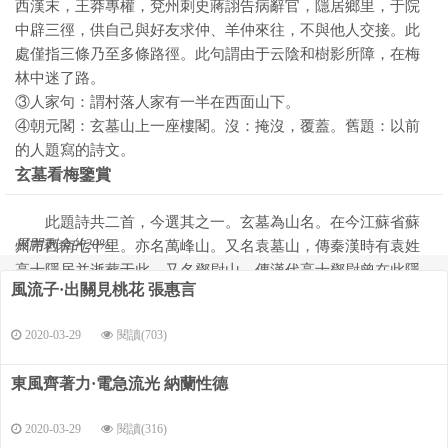
西漢末，王莽專權，兗州刺史蔣詡告病辭官，隱居鄉里，于院
中辟三徑，供自己與好友求仲、羊仲來往，不與他人交接。此
處僅指三條乃至多條路徑。此句謂由于云陰和樹影所障，在梅
林中迷了路。
③人家句：謂村落人家有一半在西面山下。
④朝元閣：玄墓山上一座樓閣。沒：掩沒，覆蓋。舊題：以前
的人題寫的詩文。
玄墓看梅鑒賞
此題詩共二首，今選其之一。玄墓為山名。在今江蘇省蘇
展開剩余的20%
州市西南七十里。亦名萬峰山。又名袁墓山，傳秦漢時有袁姓
高士隱居并逝葬于此。又名鄧尉山，傳漢代高士鄧尉曾在此隱
風流子·出關見桃花 張惠言
居。山上多梅，蔚然成林。為蘇州市遠郊太湖畔重要旅游景
點，風光勝地。元公乘船而來，乘興登山，于疏影橫斜的默林
2020-03-29
閱讀(703)
中留連觀賞，甚得其樂。景自然是美勝絕倫，詩也寫得從容優
雅。讀此詩，亦如臨此境，很是受用。
東風齊著力·電急流光 納蘭性德
2020-03-29
閱讀(316)