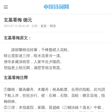
玄墓看梅 德元
2023-07-31 00:41:49
分類：
首頁
>
明清
玄墓看梅原文：
謝卻蘭橈信杖藜，千峰盤磴入花畦。
晴云度影迷三徑，暗水流香冷一溪。
僧寺多藏深樹里，人家半在夕陽西。
登臨更上朝元閣，滿壁苔痕沒舊題。
玄墓看梅注釋
①蘭橈：蘭為蘭舟、木蘭舟；橈為船槳。合用仍指船。此句謂
下船上岸，拄杖步行。磴：石梯，石階。花畦：猶言花地，指
梅樹林。
②三徑：本指庭院，家園。晉趙岐《三輔決錄？逃名》中載，