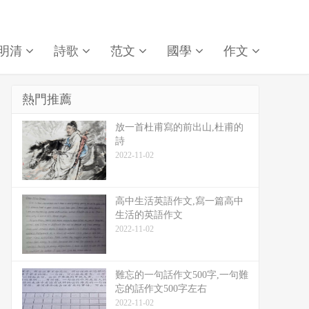
明清
詩歌
范文
國學
作文
熱門推薦
放一首杜甫寫的前出山,杜甫的
詩
2022-11-02
高中生活英語作文,寫一篇高中
生活的英語作文
2022-11-02
難忘的一句話作文500字,一句難
忘的話作文500字左右
2022-11-02