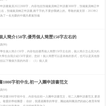
，確保了我院今年暑期社會實踐工作的全面開展。 二、重點突
國家教育部教學工作水平評估的關鍵一年，在這樣的形勢下，動
請書黨員20222000字，內容包括預備黨員轉正申請書3000字，預備黨員轉正申
字左右，預備黨員轉正申請書,兩千字的,不要抄襲網上的。尊敬的黨支部：2013年2
養和提升實踐能力和創新精神，以及弘揚和培育民族精神，促進
為了一名光榮的中國共產黨預備
我校的建設和發展做出貢獻，具有重要意義。
“服務社會，完善自身”為宗旨，以“經風雨，見世面，受教育，
和諧”為主題，積極動員、鼓勵、組織全院廣大學生投身社會實
人簡介150字,優秀個人簡歷150字左右的
向，引導青年學生與祖國共奮進，與時代同發展。把愛國熱情和
讀(86)
實踐中認識國情，提高素質。
學生個人簡介150字，內容包括優秀個人簡歷150字左右的，個人簡介怎么寫大約
還是個人，他們圍繞今年的暑期社會實踐主題采取了靈活多樣的方
的，大學生自我介紹150字爰好。您好！個人簡歷可以是表格的形式，也可以是其他形
括以下幾個方面的內容： （1）個人資
學生參加社會實踐活動涉及工業、農業、商業的各個行業領域。
書1000字初中生,初一入團申請書范文
行科技文化援助的，也有到農村進行科教、醫療衛生宣傳的。有
服務的，涵蓋了社會的方方面面。
讀(64)
申請書1000字初中生，內容包括初一入團申請書范文，初二入團申請書范文,要原
圍內進行社會實踐，而是做了許多探索性的嘗試，思路更加開
。敬愛的學校團委： 你好，我通過團章的學習，團組織和團員們的細心教育和幫
也有到工廠學本領練技術的，也有為企事業單位開發軟件管理系