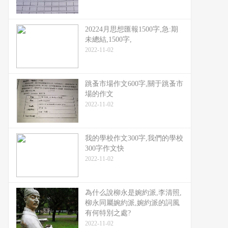
20224月思想匯報1500字,急:期
未總結,1500字,
2022-11-02
跳蚤市場作文600字,關于跳蚤市
場的作文
2022-11-02
我的學校作文300字,我們的學校
300字作文快
2022-11-02
為什么說柳永是婉約派,李清照,
柳永同屬婉約派,婉約派的詞風
有何特別之處?
2022-11-02