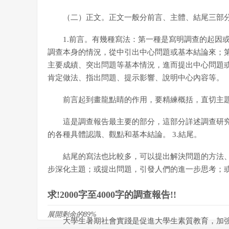
（二）正文。正文一般分前言、主體、結尾三部
1.前言。有幾種寫法：第一種是寫明調查的起因
調查本身的情況，從中引出中心問題或基本結論來；
主要成績、突出問題等基本情況，進而提出中心問題
肯定做法、指出問題、提示影響、說明中心內容等。
前言起到畫龍點睛的作用，要精練概括，直切主題。
這是調查報告最主要的部分，這部分詳述調查研
的各種具體認識、觀點和基本結論。 3.結尾。
結尾的寫法也比較多，可以提出解決問題的方法
步深化主題；或提出問題，引發人們的進一步思考；
求!2000字至4000字的調查報告!!
展開剩余的89%
大學生暑期社會實踐是促進大學生素質教育，加