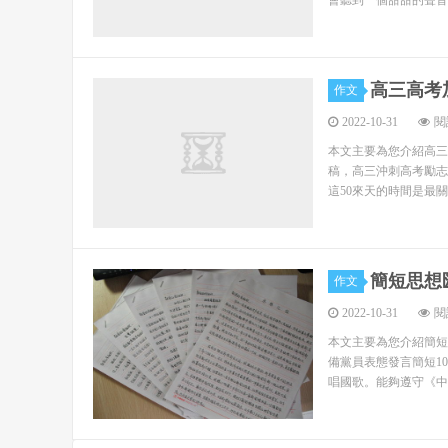
會聽到一個甜甜的聲音
兩千字的發不出來啊``我做兩部分吧``` 大學生
里打聽到了大三的上半學期有實習，那時候可以說是
繼夜的填鴨式的教學，盡管從師兄們那里了解到實習
高三高考加
作文
綜合自己的總體計劃，去我決定選擇酒店實習，
2022-10-31
閱
習的一家比較理想的酒店。這是南寧市唯一的一家五星級酒店—
本文主要為您介紹高三
南寧市民甚至是整個廣西都是如雷貫耳的了，巧合的
稿，高三沖刺高考勵志
解到原來明園新都大酒店建于1995年，是一家“九星
這50來天的時間是最
組成的。
陳總的報告生動有力，這更加激發出我想好好了
簡短思想匯
嗎？或者是還存在著什么問題有待解決呢？我甚至開始
作文
呢？有什么值得我們借鑒的呢？還有什么需要改進的呢
2022-10-31
閱
分：中餐部 明園新都的餐飲部大致分成如下幾個部門
本文主要為您介紹簡短思
園餐廳和自助餐廳）和酒水部（包括大堂吧、樂怡吧
備黨員表態發言簡短1
唱國歌。能夠遵守《中
我們10人被分成了3個組，分別在不同的部門，
的服務、銷售與管理。酒店的這一做法讓我們感到挺