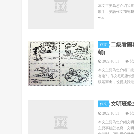
我不說以前的不文明，就說說我們現在的文明。平
本文主要為您介紹我喜
歌手，英語作文70詞我最喜歡的歌手周
島上時常“東來嵐氣彌漫”，別稱“東嵐”。199
was
全島海岸蜿蜒曲折，岸線長達408公里，其中1
南灣三大海濱沙灘，沙質細白，海水清澈湛藍，而且
二級看圖
作文
海上有島嶼巖礁，組合條件好，灣向性好。壇南灣
蛹)
濱沙灘計算，可容納游客120萬人以上，是目前國內
2022-10-31
閱
平潭的海蝕地貌甲天下。島上海蝕崖、海蝕洞、
本文主要為您介紹二級
有趣?，作文毛毛蟲蛻
戲水，跳躍騰空；或如利鱷刺天，銳不可擋；或如海
破繭而出，蛻變成我最
如：“半洋石帆”、“東海仙境”、“金觀音”、三
將軍山、……家鄉的進步人們都看在眼里，我希望世
文明班級
作文
讓我們一起來見證吧。
2022-10-31
閱
本文主要為您介紹文明
誰幫我寫一份2000字以上的大學生調查報告
主要事跡怎么寫，文明