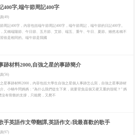
400字,端午節周記400字
思考、獨立自主的去面對問題，分析問題、解決問題，對社會的
讀(49)
周記400字，內容包括端午節周記400字，端午節周記，端午節的日記400字。
，又稱端陽節、午日節、五月節、艾節、端五、重午、午日、夏節。雖然名稱不
習俗是相同的。端午節是我國
1.前言 調查報告撰寫的依據報告的研究目的或主旨調查的范圍、
述基本情況、做法、經驗分析調查研究所得材料中得出的各種具體
事跡材料2000,自強之星的事跡簡介
、對策或下一步改進工作的建議；或總結全文的主要觀點，進一步
讀(56)
展望前景，發出鼓舞和號召。
之星事跡材料2000，內容包括大學生自強之星個人事跡怎么寫，自強之星事跡材
詳盡的說明，包括數據匯總表及原始資料、背景材料和必要的工作
介。小蝸牛問媽媽：“為什么我們從生下來，就要背負這個又硬又重的殼呢？” 媽
體沒有骨骼的支撐，只能爬，又爬不
調查地點：福建平潭調查時間：2009年11月26日星期四走進
臨奇境，像……瀑布從涓涓細流、簾簾飛瀑到滔滔江水；花朵從
貌到文明。
歌手英語作文帶翻譯,英語作文:我最喜歡的歌手
不方便到現在科技發達。這中間經歷了多少事情啊。
讀(97)