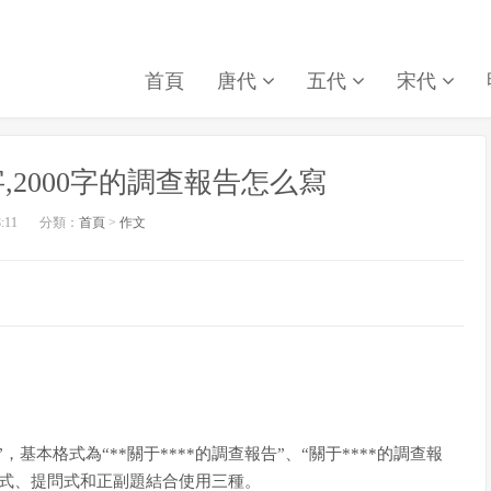
首頁
唐代
五代
宋代
字,2000字的調查報告怎么寫
8:11
分類：
首頁
>
作文
基本格式為“**關于****的調查報告”、“關于****的調查報
陳述式、提問式和正副題結合使用三種。