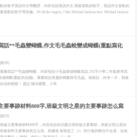
潭島距福州128公里，為我國第五大島，福建第一大島。
歡的歌手英語作文帶翻譯，內容包括英語作文:我最喜歡的歌手，英語作文喜歡的
杰倫。Of all the singers, I like Michael Jackson best. Michael Jackson
2年被省政府確定為省級旅游經濟開發區和省級風景名勝區。
00多公里為優質海沙灘。平潭北、東、南面的長江澳、海壇灣、壇
面積大，相互連接，背后有蔥郁的防護林帶。
寫話**毛蟲變蝴蝶,作文毛毛蟲蛻變成蝴蝶(重點寫化
和海壇灣沙灘長度約有40公里，以每個游客平均擁有3平方米海
發現的最大的海濱浴場之一。
讀(96)
海蝕穴、海蝕平臺、海蝕階地等星羅棋布，形態各異，或如海豚
看圖寫話**毛蟲變蝴蝶，內容包括小毛蟲變成蝴蝶寫話,192字小學二年級要求寫
變成蝴蝶(重點寫化蛹)，看圖寫話美麗的蝴蝶與毛毛蟲。我相信，終有一天，我會
龜登陸，搖曳徐行…形神兼備、栩栩如生，令游客嘆為觀止。
自信的模樣！ 題記 陽光暖暖，小草
十六腳湖、海壇天神、南寨石林群等。石牌洋、海壇天神、壇南灣、
界也在進步。
主要事跡材料800字,班級文明之星的主要事跡怎么寫
讀(93)
班級主要事跡材料800字，內容包括幼兒園文明班級主要事跡，班級文明之星的
班級材料主要事跡表怎么填。邵檬瑤 每當從三（1）班行進的隊伍中走過，你就