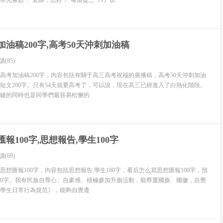
率先響起：“老師，您好！”每當從三（1）班
酒店實習報告 序言 終于等到了實習的時候了，很早以前就從師兄那
急切地期盼著這一天的到來，因為大家再也無法忍受當前這日以
并非像想象中的那樣是一件快樂的事情。
油稿200字,高考50天沖刺加油稿
并且經過抽簽選到了一家五星級的酒店，那是我所希望了解和學
讀(85)
—明園新都大酒店（The Majestic Hotel）， 名字對于
高考加油稿200字，內容包括有關于高三高考祝福的廣播稿，高考50天沖刺加油
是該酒店的總經理陳曉為先生經邀請在本校作了一次報告，才了
短文200字。只有54天就要高考了，可以說，現在高三已經進入了白熱化階段。
級”的飯店——由一座四星級的明園飯店和一座五星級的新都酒店
關鍵的同時也是同學們最容易松懈的
解一下這所飯店的欲望——他們所說的和他們所做的是一致的
報100字,思想報告,學生100字
盤算起我能在這個飯店學到什么嗎？ 那么這座酒店到底怎么樣
？給我的感受是怎么樣的呢？那么且聽我慢慢道來。 第一部
讀(69)
：中餐部（包括廣東軒、多功能廳和6個包廂）、西餐部（包括花
想匯報100字，內容包括思想報告,學生100字，看后怎么寫思想匯報100字，預
、中餐吧、西餐吧和自助吧）。
00字。我有民族自尊心、自豪感、積極參加升旗活動，能尊重國旗、國徽，自覺
學生日常行為規范》，能夠自覺遵
并且每20天換一次部門，這樣能讓我們比較全面的了解整個餐飲業
滿意的，這也正和我們的心意。