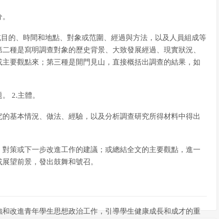
分。
或目的、時間和地點、對象或范圍、經過與方法，以及人員組成等
第二種是寫明調查對象的歷史背景、大致發展經過、現實狀況、
或主要觀點來；第三種是開門見山，直接概括出調查的結果，如
 2.主體。
究的基本情況、做法、經驗，以及分析調查研究所得材料中得出
、對策或下一步改進工作的建議；或總結全文的主要觀點，進一
或展望前景，發出鼓舞和號召。
強和改進青年學生思想政治工作，引導學生健康成長和成才的重