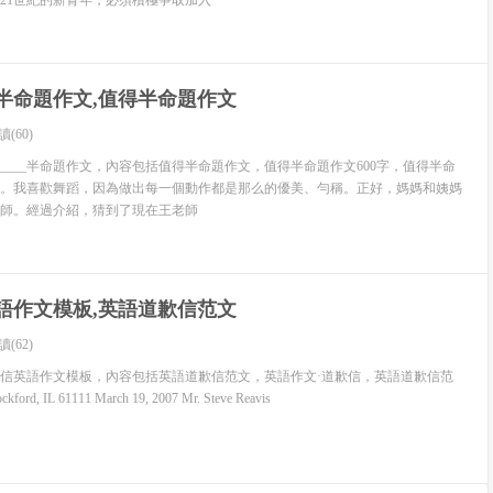
21世紀的新青年，必須積極爭取加入
本領。
實踐工作，同學們都能以認真負責的態度，扎實、持久地開展實踐，
可貴的一手資料。通過縝密的組織、認真扎實的開展實踐，使社
_半命題作文,值得半命題作文
讀(60)
____半命題作文，內容包括值得半命題作文，值得半命題作文600字，值得半命
各項方針、政策有了更加深入的理解。在實踐過程中，同學們通過
。我喜歡舞蹈，因為做出每一個動作都是那么的優美、勻稱。正好，媽媽和姨媽
對黨的各項路線、方針、政策及理論著作的學習，對黨的各項方
師。經過介紹，猜到了現在王老師
質的認識更加深入。
民族自豪感，堅定了他們的愛國主義理想信念。通過深入社會，了
艱苦創業的奮斗歷程，使同學們的愛國主義熱情高漲，為祖國騰
語作文模板,英語道歉信范文
社會做貢獻的歷史使命感和責任感。
讀(62)
值觀得到了體現，樹立了青年一代大學生的良好形象。不管去的是
信英語作文模板，內容包括英語道歉信范文，英語作文·道歉信，英語道歉信范
ckford, IL 61111 March 19, 2007 Mr. Steve Reavis
怕累、全心全意為人民服務的工作態度給實踐單位及更多的干
自身的素質，很好的體現了一名青年大學生的價值。 4、實踐活