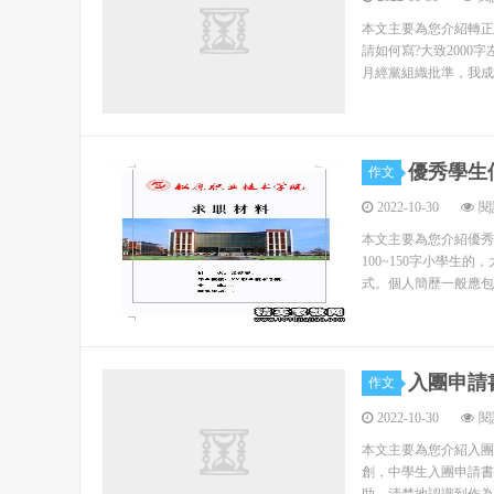
使暑期社會實踐的組織更加有序，思路更加清晰
出，內涵豐富，形式多樣，特色明顯 今年是我院迎接
本文主要為您介紹轉正申
請如何寫?大致2000
員組織廣大學生開展社會實踐活動，對于引導學生培
月經黨組織批準，我成
和諧社會建設，樹立科院大學生良好形象，并進而為
為此，我院今年繼續以大學生素質拓展為核心，以
長才干，作貢獻”為目的，以“實踐促成才 ，青春創
優秀學生個
作文
踐，，以“面向農村、面向基層、面向科研課題”為方
2022-10-30
閱
成長成才的強烈愿望轉化為學習進步的實際行動，在
本文主要為您介紹優秀
1、點、面結合，靈活多樣。不論是各實踐團隊
100~150字小學生
式。個人簡歷一般應包
式，形成全面細致的整體實踐成果。
2、內容豐富，覆蓋面廣，形式多樣。今年我校
入團申請
有深入廠礦進行生產實習的，有深入偏遠山區進
作文
進行社會調查的，有開展文化服務的，也有開展技術
2022-10-30
閱
本文主要為您介紹入團
另外，各專業學生并不僅僅局限于在所學學科范
創，中學生入團申請書
闊。學電子信息專業的學生有從事市場營銷調研的，