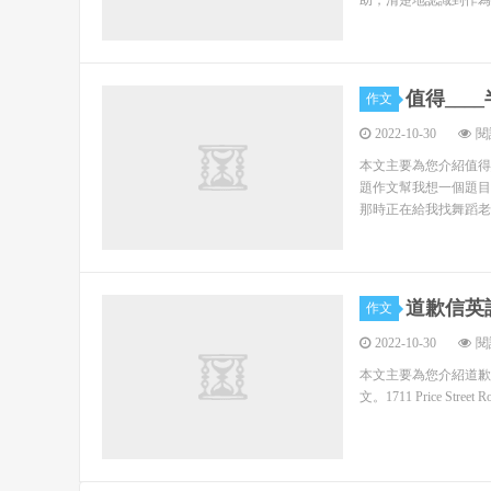
助，清楚地認識到作為
統的，豐富了大學生專業知識以外的其它行業的技術
三、工作扎實，成果顯著 2007年的暑期社會
在深入了解社會的過程中，進行有深度的探究，獲得
值得___
作文
會實踐活動實現了預期目的，取得了良好的效果。
2022-10-30
閱
本文主要為您介紹值得
1、通過參與社會實踐活動，使廣大同學對黨的
題作文幫我想一個題目
讀書、閱讀報刊、走訪、座談、聽報告等方式，結合
那時正在給我找舞蹈老
針、政策的時代背景、實踐基礎、科學內涵、精神實
2、通過參加社會實踐活動，增強了廣大同學的
解社會，了解我們民族發展的歷史，了解自力更生、
道歉信英
作文
飛而奮發讀書的理想更加明確，增強了建設祖國，為
2022-10-30
閱
3、通過實踐活動，使青年大學生的人生觀和價
本文主要為您介紹道歉
文。1711 Price Street Ro
偏遠的山區，還是繁華的都市，大學生們不怕苦、不
部、群眾留下了良好的印象。
他們通過認真投入工作，用自己的一舉一動展現了