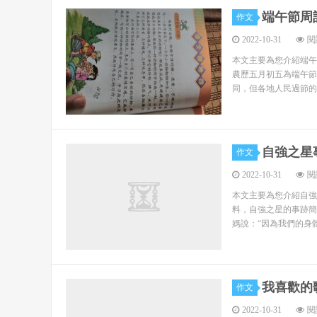
動的開展培養了大學生獨立處世的能力。
端午節周記
作文
大學生在社會實踐過程中，通過獨立生活、獨立
2022-10-31
閱
認識更加清晰。不管在實踐過。
本文主要為您介紹端午節
農歷五月初五為端午節
我的家鄉 調查報告怎么寫(2000字)
同，但各地人民過節的
一）標題（二）正文：前言、主體、結尾、附件 
時間、地點所采用的調查方法、方式 2.主體詳細描
自強之星
作文
認識、觀點和基本結論 3.結尾提出解決問題的方法
2022-10-31
閱
深化主題；或提出問題，引發大家的進一步思考；或
本文主要為您介紹自強
4.附件（選擇項）附件是對正文報告的補充或更
料，自強之星的事跡簡
媽說：“因為我們的身
技術報告。范文：我的家鄉文明調查報告調查人：？？？
家鄉，鳥語花香，像是走進了一幅美妙的畫卷，像身
花骨朵兒，綻開花瓣到果子成熟；人們從耍賴、不禮
我喜歡的
作文
這些都在說我們的家鄉在變化！是啊！從以前的
2022-10-31
閱