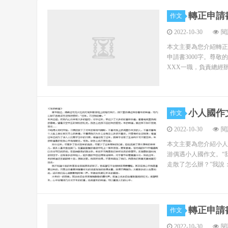
要舉措，是學生接觸社會、了解社會、服務社會，培
轉正申請書
作文
為幫助、引導青年學生投身社會，主動進行實踐
2022-10-30
閱
社會服務，把所學知識運用于實際生活，為家鄉、為社
本文主要為您介紹轉正
下鄉”社會實踐活動安排，結合自身實際深入扎實地開展
申請書3000字。尊
XXX一職，負責總經
現將工作總結如下： 一、廣泛動員 精心組織 
來抓。按照校團委的要求，我院團委認真研究，領會
并積極動員、組織廣大青年學生投身到社會實踐
小人國作
作文
調暑期社會實踐。
2022-10-30
閱
因為本次社會實踐與以往不同，本次落腳點就是
本文主要為您介紹小人
游偶遇小人國作文。“
期一周的工作，因此，為充分調動廣大學生投身暑期
走散了怎么辦？”我說
窗，海報等形式對今年暑期實踐活動進行了詳實、細
報名流程，再到主題和主要內容、社會實踐過程中的
總結評比辦法，再到大學生參加社會實踐的重要意義
起到了很好的效果。
轉正申請書
作文
2022-10-30
閱