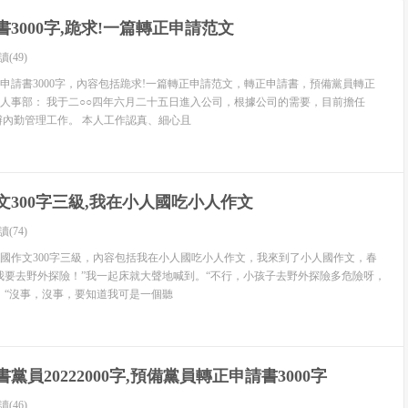
養創新精神、實踐能力和動手操作能力的重要途徑。
3000字,跪求!一篇轉正申請范文
，豐富廣大青年的暑期生活，充分發揮大學生的科技文化優勢為
讀(49)
會經濟發展作貢獻。本著這一目的，我院根據校團委提出的 “三
申請書3000字，內容包括跪求!一篇轉正申請范文，轉正申請書，預備黨員轉正
了2007年大學生暑期社會實踐活動。
敬的人事部： 我于二○○四年六月二十五日進入公司，根據公司的需要，目前擔任
辦內勤管理工作。 本人工作認真、細心且
我院始終把社會實踐作為素質教育和大學生實踐能力培養的重要部分
精神，精心策劃，確定了本次實踐活動的方案。
活動中去。在放假前，特召開了各班級班主任和團支書會議，強
文300字三級,我在小人國吃小人作文
讀(74)
讓學生真正深入到企事業單位、個體、私營、農村等進行最段為
國作文300字三級，內容包括我在小人國吃小人作文，我來到了小人國作文，春
我要去野外探險！”我一起床就大聲地喊到。“不行，小孩子去野外探險多危險呀，
社會實踐的積極性，我們從6月底開始，就利用班團活動，寢室櫥
：“沒事，沒事，要知道我可是一個聽
致的宣傳與安排。從號召廣大同學投身暑期社會實踐到集中組隊
安全注意事項、社會實踐報告的書寫方法、今年暑期社會實踐的
、往年暑期社會實踐所取得的成績都向各團支部做了具體說明，
黨員20222000字,預備黨員轉正申請書3000字
讀(46)