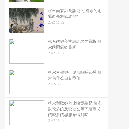
柳永雨霖鈴為誰寫的,柳永的雨
霖鈴是寫給誰的?
2022-11-02
柳永的絕美古詩詞名句賞析,柳
永的雨霖鈴賞析
2022-11-02
柳永科舉與仕途無關嗎知乎,柳
永為什么自甘墮落
2022-11-02
柳永對歌姬的比喻意義是,柳永
詞較多的反映歌妓等下層市民
的較多的思想感情對嗎
2022-11-02