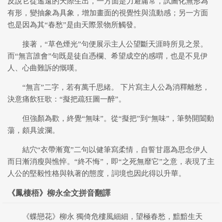
反說它從遙遠的天際生出，一方面是力避庸常，試圖化無形為
有形，變抽象為具象，增加畫面的視覺性與流動感；另一方面
也是因為其“春愁”是由天際景物所觸發。
接著，“草色煙光”句便展示主人公望斷天涯時所見之景。
而“無言誰會”句既是徒自憑欄、希望成空的感喟，也是不見伊
人、心曲難訴的慨嘆。
“無言”二字，若有萬千思緒。 下片寫主人公為消釋離愁，
決意痛飲狂歌：“擬把疏狂圖一醉”。
但強顏為歡，終覺“無味”。從“擬把”到“無味”，筆勢開闔動
蕩，頗具波瀾。
結穴“衣帶漸寬”二句以健筆寫柔情，自誓甘愿為思念伊人
而日漸消瘦與憔悴。“終不悔”，即“之死無靡它”之意，表現了主
人公的堅毅性格與執著的態度，詞境也因此得以升華。
《鳳棲梧》柳永全文拼音翻譯
《蝶戀花》柳永 獨倚危樓風細細，望極春愁，黯黯生天