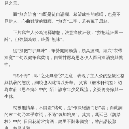
見之景。
而“無言誰會”句既是徒自憑欄、希望成空的感喟，也是不
見伊人、心曲難訴的慨嘆。“無言”二字，若有萬千思緒。
下片寫主人公為消釋離愁，決意痛飲狂歌：“擬把疏狂圖一
醉”。但強顏為歡，終覺“無味”。
從“擬把”到“無味”，筆勢開闔動蕩，頗具波瀾。結穴“衣帶
漸寬”二句以健筆寫柔情，自誓甘愿為思念伊人而日漸消瘦與憔
悴。
“終不悔”，即“之死無靡它”之意，表現了主人公的堅毅性格
與執著的態度，詞境也因此得以升華。 賀裳《皺水軒詞筌》認
為韋莊《思帝鄉》中的“陌上誰家年少足風流，妾疑將身嫁與一
生休。
縱被無情棄，不能羞”諸句，是“作決絕語而妙”者；而此詞
的末二句乃本乎韋詞，不過“氣加婉矣”。其實，馮延已《鵲踏
枝》中的“日日花前常病酒，鏡里不辭朱顏瘦”，雖然語較頹
唐，亦屬其類。