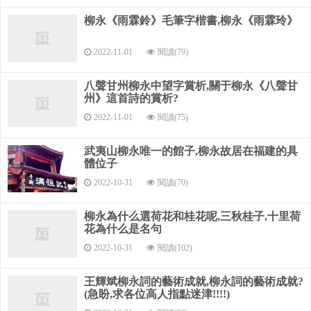
柳永《雨霖鈴》毛筆字楷書,柳永《雨霖玲》
佇倚危樓風細細，② 望極春愁，黯黯生天際。③
2022-11-01
閱讀(79)
草色煙光殘照里，無言誰會憑欄意。
八聲甘州柳永中望字賞析,關于柳永《八聲甘
擬把疏狂圖一醉，④對酒當歌，⑤強樂還無味。⑥
州》這首詩的賞析?
衣帶漸寬終不悔，⑦為伊消得人憔悴。
2022-11-01
閱讀(75)
【作者】
武夷山柳永唯一的館子,柳永故居在福建的具
體位子
987?- 1055？，字耆卿，初號三變。因排行七，又稱柳七。
2022-10-31
閱讀(70)
祖籍河東（今屬
山西），后移居崇安（今屬福建）。宋仁宗朝進士，官至
柳永為什么選荷花和桂花呢,三秋桂子,十里荷
屯田員外郎，故世稱
花為什么是名句
2022-10-31
閱讀(102)
柳屯田。由于仕途坎坷、生活潦倒，他由追求功名轉而厭
倦官場，耽溺于旖旎
王輝斌柳永詞的藝術成就,柳永詞的藝術成就?
(急盼,求各位高人指點迷津!!!!)
繁華的都市生活，在“倚紅偎翠”、“淺斟低唱”中尋找寄托。