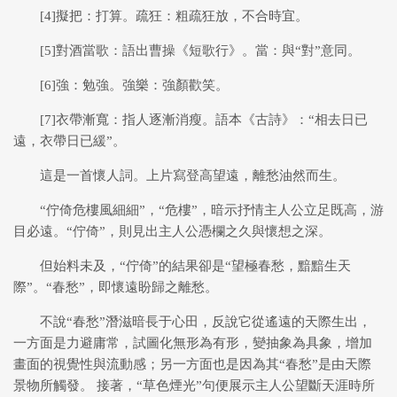
[4]擬把：打算。疏狂：粗疏狂放，不合時宜。
[5]對酒當歌：語出曹操《短歌行》。當：與“對”意同。
[6]強：勉強。強樂：強顏歡笑。
[7]衣帶漸寬：指人逐漸消瘦。語本《古詩》：“相去日已
遠，衣帶日已緩”。
這是一首懷人詞。上片寫登高望遠，離愁油然而生。
“佇倚危樓風細細”，“危樓”，暗示抒情主人公立足既高，游
目必遠。“佇倚”，則見出主人公憑欄之久與懷想之深。
但始料未及，“佇倚”的結果卻是“望極春愁，黯黯生天
際”。“春愁”，即懷遠盼歸之離愁。
不說“春愁”潛滋暗長于心田，反說它從遙遠的天際生出，
一方面是力避庸常，試圖化無形為有形，變抽象為具象，增加
畫面的視覺性與流動感；另一方面也是因為其“春愁”是由天際
景物所觸發。 接著，“草色煙光”句便展示主人公望斷天涯時所