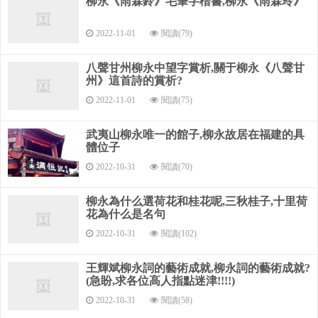
柳永《雨霖鈴》毛筆字楷書,柳永《雨霖玲》
增加畫面的視覺性與流動感；另一方面也是因為其“春
愁”是由天際景物所觸
2022-11-01
閱讀(79)
發。接著，“草色煙光”句便展示主人公望斷天涯時所見之
八聲甘州柳永中望字賞析,關于柳永《八聲甘
景。而“無言誰會”
州》這首詩的賞析?
2022-11-01
閱讀(75)
句既是徒自憑欄、希望成空的感喟，也是不見伊人、心曲
難訴的慨嘆。“無言”
武夷山柳永唯一的館子,柳永故居在福建的具
體位子
二字，若有萬千思緒。下片寫主人公為消釋離愁，決意痛
飲狂歌：“擬把疏狂
2022-10-31
閱讀(70)
圖一醉”。但強顏為歡，終覺“無味”。從“擬把”到“無味”，
柳永為什么選荷花和桂花呢,三秋桂子,十里荷
筆勢開闔動
花為什么是名句
2022-10-31
閱讀(102)
蕩，頗具波瀾。結穴“衣帶漸寬”二句以健筆寫柔情，自誓
甘愿為思念伊人而
王輝斌柳永詞的藝術成就,柳永詞的藝術成就?
(急盼,求各位高人指點迷津!!!!)
日漸消瘦與憔悴。“終不悔”，即“之死無靡它”之意，表現了
2022-10-31
閱讀(58)
主人公的堅毅