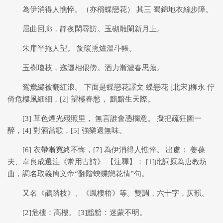
為伊消得人憔悴。（亦稱蝶戀花） 其三 蜀錦地衣絲步障。
屈曲回廊，靜夜閑尋訪。玉砌雕闌新月上。
朱扉半掩人望。 旋暖熏爐溫斗帳。
玉樹瓊枝，迤邐相偎傍。酒力漸濃春思蕩。
鴛鴦繡被翻紅浪。 下面是蝶戀花譯文 蝶戀花 [北宋]柳永 佇
倚危樓風細細，[2] 望極春愁， 黯黯生天際。
[3] 草色煙光殘照里， 無言誰會憑欄意。 擬把疏狂圖一
醉，[4] 對酒當歌，[5] 強樂還無味。
[6] 衣帶漸寬終不悔，[7] 為伊消得人憔悴。 出處： 姜葆
夫、韋良成選注《常用古詩》 【注釋】： [1]此詞原為唐教坊
曲，調名取義簡文帝“翻階蛺蝶戀花情”句。
又名《鵲踏枝》、《鳳棲梧》等。雙調，六十字，仄韻。
[2]危樓：高樓。 [3]黯黯：迷蒙不明。