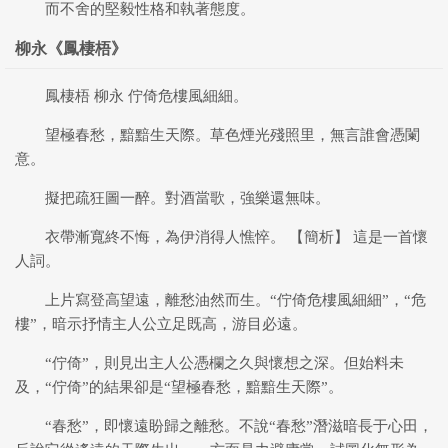
而不舍的堅毅性格和執著態度。
柳永《鳳棲梧》
鳳棲梧 柳永 佇倚危樓風細細。
望極春愁，黯黯生天際。草色煙光殘照里，無言誰會憑闌
意。
擬把疏狂圖一醉。對酒當歌，強樂還無味。
衣帶漸寬終不悔，為伊消得人憔悴。 【簡析】 這是一首懷
人詞。
上片寫登高望遠，離愁油然而生。“佇倚危樓風細細”，“危
樓”，暗示抒情主人公立足既高，游目必遠。
“佇倚”，則見出主人公憑欄之久與懷想之深。但始料未
及，“佇倚”的結果卻是“望極春愁，黯黯生天際”。
“春愁”，即懷遠盼歸之離愁。不說“春愁”潛滋暗長于心田，