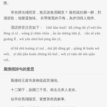
際。
草色煙光殘照里，無言誰會憑闌意？ 擬把疏狂圖一醉，對
酒當歌，強樂還無味。 衣帶漸寬終不悔，為伊消得人憔悴。
漢語拼音注音如下： 《dié liàn huā》liǔ yǒng dú yǐ wēi lóu
fēng xì xì，wàng jí chūn chóu，àn àn shēng tiān jì。 cǎo sè yān
guāng lǐ，wú yán shuí huì ping lán yì。
nǐ bǎ shū kuáng yī zuì，duì jiǔ dāng gē，qiáng lè huán wú
wèi。 yī dài jiàn kuān zhōng bù huǐ，wèi yī xiāo dé rén qiáo
cuì。
風恓梧詩句的意思
鳳棲梧王庭筠衰柳疏疏苔滿地。
十二闌干，故國三千里。南去北來人老矣。
短亭依舊殘陽里。紫蟹黃柑真解事。