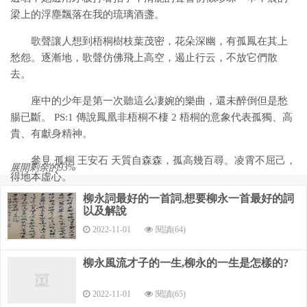
梁上的浮塵飄落在我的琉璃酒盞。
歌聲讓人想到梧桐樹枝葉茂密，花朵深幽，有孤鳳在其上
愁怨。逐漸地，歌聲仿佛飛上高空，遏止行云，不放它們散
去。
座中的少年是第一次聽這么凄婉的樂曲，還未醉倒但是愁
腸已斷。 PS:1 傳說鳳凰非梧桐不棲 2 梧桐的意象代表孤獨、高
貴、有獻身精神。
參見 孤桐 王安石 天質自森森，孤高幾百尋。凌霄不屈己，
展開剩余的93%
得地本虛心。
柳永詞最好的一首詞,想要柳永一首最好的詞
歲老根彌壯，陽驕葉更陰。明時思解慍，愿聽五弦琴。
以及解說
桐木可以制琴，舜的琴、司馬相如的綠綺琴都是桐木制
2022-11-01
閱讀(64)
成。 3這是小弟第一次回答問題^-^（新手任務…Orz…） 也是個
柳永風流才子的一生,柳永的一生是怎樣的?
人所見（搜不到解析啊~-~，鑒賞辭典里也沒收錄……）你權作
參考吧~。
2022-11-01
閱讀(65)
柳永《鳳棲梧》全詩加賞析