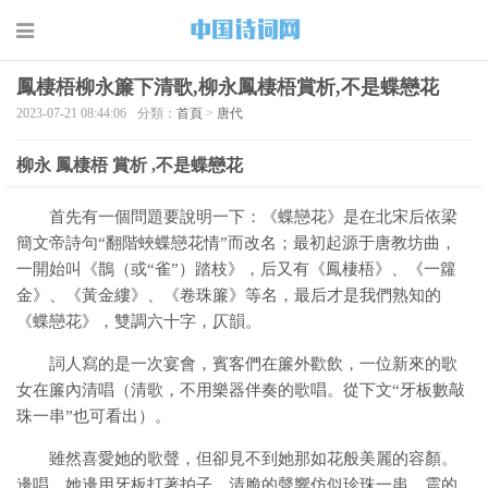
鳳棲梧柳永簾下清歌,柳永鳳棲梧賞析,不是蝶戀花
2023-07-21 08:44:06
分類：
首頁
>
唐代
柳永 鳳棲梧 賞析 ,不是蝶戀花
首先有一個問題要說明一下：《蝶戀花》是在北宋后依梁
簡文帝詩句“翻階蛺蝶戀花情”而改名；最初起源于唐教坊曲，
一開始叫《鵲（或“雀”）踏枝》，后又有《鳳棲梧》、《一籮
金》、《黃金縷》、《卷珠簾》等名，最后才是我們熟知的
《蝶戀花》，雙調六十字，仄韻。
詞人寫的是一次宴會，賓客們在簾外歡飲，一位新來的歌
女在簾內清唱（清歌，不用樂器伴奏的歌唱。從下文“牙板數敲
珠一串”也可看出）。
雖然喜愛她的歌聲，但卻見不到她那如花般美麗的容顏。
邊唱，她邊用牙板打著拍子，清脆的聲響仿似珍珠一串，震的