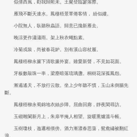
似倩西風，勸我歸歟未。王粲登臨寥落際。
雁飛不斷天連水。鳳棲梧景覃倦客情， 紛似縷。
小院無人，臥聽秋蟲語。歸意已攙新雁去。
晚涼更作瀟瀟雨。架上秋衣蠅點素。
冷菊戎裝，尚被春花妒。別有溪山容杖履。
鳳棲梧柳永簾下清歌簾外宴。雖愛新聲，不見如花面。
牙板數敲珠一串，梁塵暗落琉璃盞。桐樹花深孤鳳怨。
漸遏遙天，不放行云散。坐上少年聽不慣，玉山未倒腸先
斷。
鳳棲梧柳永蜀錦地衣絲步障。屈曲回廊，靜夜閑尋訪。
玉砌雕闌新月上，朱扉半掩人相望。旋暖熏爐溫斗帳。
玉樹瓊枝，迤邐相偎傍。酒力漸濃春思蕩，鴛鴦繡被翻紅
浪。