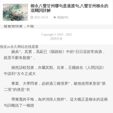
性格與執著的態度，詞境也因此得以升華。賀裳《皺水軒
柳永八聲甘州哪句是過渡句,八聲甘州柳永的
詞筌》認為韋莊《思
這闋詞詳解
2022-10-31
閱讀(99)
帝鄉》中的“陌上誰家年少足風流，妾疑將身嫁與一生休。
縱被無情棄，不能
Copyright © 2015 - 2022
羞”諸句，是“作決絕語而妙”者；而此詞的末二句乃本乎韋
詩詞大全
詞，不過“氣加
鳳棲梧柳永簾下清歌,柳永鳳棲梧賞析,不是蝶戀花
狼友av永久网站在线观看
婉矣”。其實，馮延已《鵲踏枝》中的“日日花前常病酒，
鏡里不辭朱顏瘦”，
雖然語較頹唐，亦屬其類。后來，王國維在《人間詞語》
中談到“古今之成大
事業、大學問者，必經過三種境界”，被他借用來形容“第
二境”的便是“衣
帶漸寬終不悔，為伊消得人憔悴”。這大概正是柳永的這兩
句詞概括了一種鍥