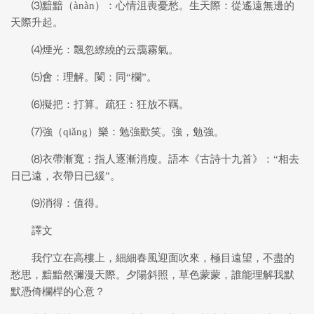
⑶黯黯（ànàn）：心情沮喪憂愁。生天際：從遙遠無邊的
天際升起。
⑷煙光：飄忽繚繞的云靄霧氣。
⑸會：理解。闌：同“欄”。
⑹擬把：打算。疏狂：狂放不羈。
⑺強（qiǎng）樂：勉強歡笑。強，勉強。
⑻衣帶漸寬：指人逐漸消瘦。語本《古詩十九首》：“相去
日已遠，衣帶日已緩”。
⑼消得：值得。
譯文
我佇立在高樓上，細細春風迎面吹來，極目遠望，不盡的
愁思，黯黯然彌漫天際。夕陽斜照，草色蒙蒙，誰能理解我默
默憑倚欄桿的心意？