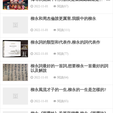
⑦衣帶漸寬：
電視劇
2022-11-01
閱讀(67)
指人逐漸消瘦。語本《古詩》：“相去日已遠，衣帶日已
柳永和周杰倫誰更厲害,我眼中的柳永
緩”。
【品評】
2022-11-01
閱讀(111)
這是一首懷人詞。上片寫登高望遠，離愁油然而生。“佇倚
柳永詞的類型和代表作,柳永的詞代表作
危樓風細細”，
2022-11-01
閱讀(77)
“危樓”，暗示抒情主人公立足既高，游目必遠。“佇倚”，則
見出主人公憑
柳永詞最好的一首詞,想要柳永一首最好的詞
以及解說
欄之久與懷想之深。但始料未及，“佇倚”的結果卻是“望極
春愁，黯黯生天
2022-11-01
閱讀(64)
際”。“春愁”，即懷遠盼歸之離愁。不說“春愁”潛滋暗長于
柳永風流才子的一生,柳永的一生是怎樣的?
心田，反說它
2022-11-01
閱讀(65)
從遙遠的天際生出，一方面是力避庸常，試圖化無形為有
形，變抽象為具象，