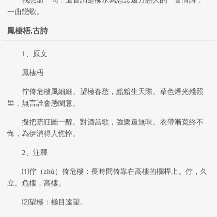
我想加一句：這首詞是柳水寫思念遠方戀人的一首情詩，
一曲戀歌。
鳳棲梧,古詩
1、原文
鳳棲梧
佇倚危樓風細細。望極春愁，黯黯生天際。草色煙光殘照
里，無言誰會憑闌意。
擬把疏狂圖一醉。對酒當歌，強樂還無味。衣帶漸寬終不
悔，為伊消得人憔悴。
2、注釋
⑴佇（zhù）倚危樓：長時間倚靠在高樓的欄桿上。佇，久
立。危樓，高樓。
⑵望極：極目遠望。