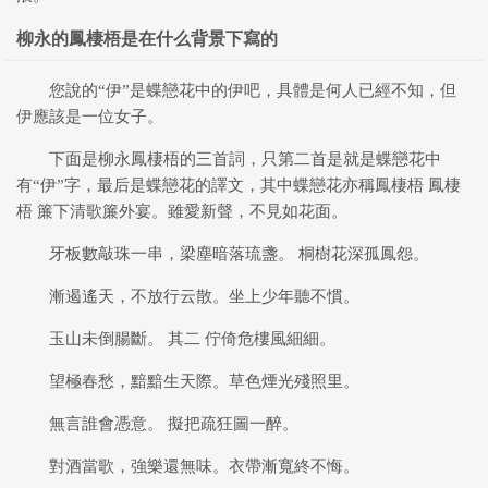
柳永的鳳棲梧是在什么背景下寫的
您說的“伊”是蝶戀花中的伊吧，具體是何人已經不知，但
伊應該是一位女子。
下面是柳永鳳棲梧的三首詞，只第二首是就是蝶戀花中
有“伊”字，最后是蝶戀花的譯文，其中蝶戀花亦稱鳳棲梧 鳳棲
梧 簾下清歌簾外宴。雖愛新聲，不見如花面。
牙板數敲珠一串，梁塵暗落琉盞。 桐樹花深孤鳳怨。
漸遏遙天，不放行云散。坐上少年聽不慣。
玉山未倒腸斷。 其二 佇倚危樓風細細。
望極春愁，黯黯生天際。草色煙光殘照里。
無言誰會憑意。 擬把疏狂圖一醉。
對酒當歌，強樂還無味。衣帶漸寬終不悔。