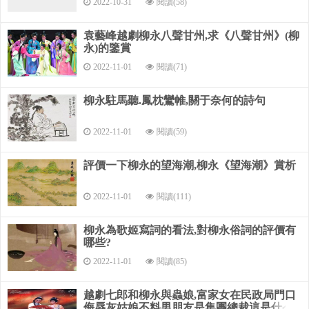
2022-10-31
閱讀(58)
作為北宋第一
個專力作詞的詞人，他不僅開拓了詞的題材內容，而且制
袁藝峰越劇柳永八聲甘州,求《八聲甘州》(柳
永)的鑒賞
作了大量的慢詞，發
2022-11-01
閱讀(71)
展了鋪敘手法，促進了詞的通俗化、口語化，在詞史上產
生了較大的影響。有
柳永駐馬聽.鳳枕鸞帷,關于奈何的詩句
《樂章集》。
2022-11-01
閱讀(59)
【注釋】
評價一下柳永的望海潮,柳永《望海潮》賞析
①此詞原為唐教坊曲，調名取義簡文帝“翻階蛺蝶戀花
情”句。又名《鵲踏枝》、
2022-11-01
閱讀(111)
《鳳棲梧》等。雙調，六十字，仄韻。 ②危樓：高樓。 ③
柳永為歌姬寫詞的看法,對柳永俗詞的評價有
黯黯：迷蒙不明。
哪些?
④擬把：打算。疏狂：粗疏狂放，不合時宜。 ⑤對酒當
2022-11-01
閱讀(85)
歌：語出曹操《短歌
越劇七郎和柳永與蟲娘,富家女在民政局門口
行》。當：與“對”意同。 ⑥強：勉強。強樂：強顏歡笑。
侮辱灰姑娘不料男朋友是集團總裁這是什么