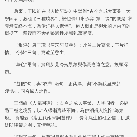
后來，王國維在《人間詞語》中談到“古今之成大事業、大
學問者，必經過三種境界”，被他借用來形容“第二境”的便是“衣
帶漸寬終不悔，為伊消得人憔悴”。這大概正是柳永的這兩句詞
概括了一種鍥而不舍的堅毅性格和執著態度。
【集評】唐圭璋《唐宋詞簡釋》：此首上片寫境，下片抒
情。“佇倚”三句，寫遠望愁生。
“草色”兩句，實寫所見冷落景象與傷高念遠之意。換頭深
婉。
“擬把”句，與“衣帶”兩句，更柔厚。與“不辭鏡里朱顏
瘦”語，同合風人之旨。
王國維《人間詞話》：古今之成大事業、大學問者，必經
過三種之境界，以“衣帶漸寬終不悔，為伊消得人憔悴”為第二
境。 俞陛云《唐五代兩宋詞選釋》：長守尾生抱柱之信，拼減
沈郎腰帶之圍，真情至語。