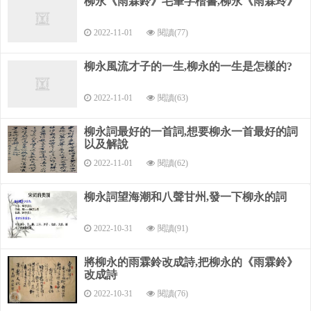
柳永《雨霖鈴》毛筆字楷書,柳永《雨霖玲》
而“歸思難收”；二是“嘆年來蹤跡”，深感游宦淹留；三是“想佳
人”之思緒，此乃“不忍”之根源。“誤幾回、天際識歸舟”，不知
2022-11-01
閱讀(77)
她會有多少回誤認歸舟？相思太苦。
柳永風流才子的一生,柳永的一生是怎樣的?
最后兩句轉到自己身上，“倚闌干處，正恁凝愁”，怎會知
道我身倚欄桿苦苦思念滿懷憂愁？在詞人多篇寫羈旅行役的長
2022-11-01
閱讀(63)
調中，本篇是最富于意境的典范之作。詞的寫景層次清晰有
序，抒情淋漓盡致，寫盡了他鄉游子的羈旅哀愁。
柳永詞最好的一首詞,想要柳永一首最好的詞
以及解說
全詞語言通俗，將思鄉懷人之意緒表達得明白如話，然感
2022-11-01
閱讀(62)
情真摯而強烈，跌宕起伏。詞中“漸霜風”幾句為千古登臨名
句，蘇軾贊為“此語于詩句不減唐人高處”。
柳永詞望海潮和八聲甘州,發一下柳永的詞
關于 柳永《八聲甘州》這首詩的賞析
2022-10-31
閱讀(91)
這首傳頌千古的名作，融寫景、抒情為一體，通過描寫羈
旅行役之苦，表達了強烈的思歸情緒，語淺而情深。
將柳永的雨霖鈴改成詩,把柳永的《雨霖鈴》
改成詩
是柳永同類作品中藝術成就最高的一首，其中佳句“不減唐
2022-10-31
閱讀(76)
人高處”（蘇東坡語）。 開頭兩句寫雨后江天，澄澈如洗。