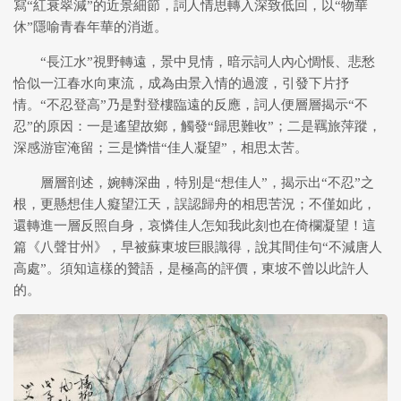
寫“紅衰翠減”的近景細節，詞人情思轉入深致低回，以“物華
休”隱喻青春年華的消逝。
“長江水”視野轉遠，景中見情，暗示詞人內心惆悵、悲愁
恰似一江春水向東流，成為由景入情的過渡，引發下片抒
情。“不忍登高”乃是對登樓臨遠的反應，詞人便層層揭示“不
忍”的原因：一是遙望故鄉，觸發“歸思難收”；二是羈旅萍蹤，
深感游宦淹留；三是憐惜“佳人凝望”，相思太苦。
層層剖述，婉轉深曲，特別是“想佳人”，揭示出“不忍”之
根，更懸想佳人癡望江天，誤認歸舟的相思苦況；不僅如此，
還轉進一層反照自身，哀憐佳人怎知我此刻也在倚欄凝望！這
篇《八聲甘州》，早被蘇東坡巨眼識得，說其間佳句“不減唐人
高處”。須知這樣的贊語，是極高的評價，東坡不曾以此許人
的。