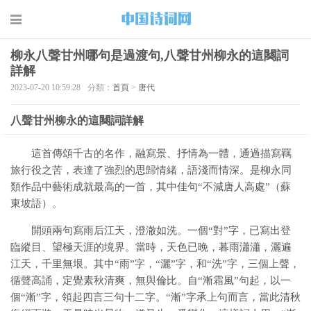
柳永八聲甘州哪句是過渡句,八聲甘州柳永的這闋詞
詳解
2023-07-20 10:59:28
分類：
首頁
>
唐代
八聲甘州柳永的這闋詞詳解
這首傳頌千古的名作，融寫景、抒情為一體，通過描寫羈
旅行役之苦，表達了強烈的思歸情緒，語淺而情深。是柳永同
類作品中藝術成就最高的一首，其中佳句“不減唐人高處”（蘇
東坡語）。
開頭兩句寫雨后江天，澄澈如洗。一個“對”字，已寫出登
臨縱目、望極天涯的境界。當時，天色已晚，暮雨瀟瀟，灑遍
江天，千里無垠。其中“雨”字，“灑”字，和“洗”字，三個上聲，
循聲高誦，定覺素秋清爽，無與倫比。自“漸霜風”句起，以一
個“漸”字，領起四言三句十二字。“漸”字承上句而言，當此清秋