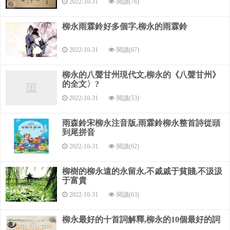
2022-10-31
閱讀(76)
動。結句篇末點題。“倚闌干”，與“對”，與“當樓”，與“登高臨
遠”，與“望”，與“嘆”，與“想”，都相關聯、相輝映。詞中登高
柳永雨霖鈴好多個字,柳永的雨霖鈴
遠眺之景，皆為“倚閨”時所見；思歸之情又是從“凝愁”中生發；
而“爭知我”三字化實為虛，使思歸之苦，懷人之情表達更為曲
2022-10-31
閱讀(67)
折動人。
柳永的八聲甘州現代文,柳永的《八聲甘州》
這首詞章法結構細密，寫景抒情融為一體，以鋪敘見長。
的全文〉?
詞中思鄉懷人之意緒，展衍盡致。而白描手法，再加通俗的語
2022-10-31
閱讀(53)
言，將這復雜的意緒表達得明白如話。這樣，柳永的《八聲甘
州》終成為詞史上的豐碑，得以傳頌千古。
雨森鈴宋柳永注音版,雨霖鈴柳永整首詩從頭
到尾拼音
分析柳永《八聲甘州》這首詞是怎樣做到借景抒情,情景交融
的
2022-10-31
閱讀(62)
八聲甘州柳永對瀟瀟、暮雨灑江天，一番洗清秋。
柳樹的柳永遠的永留永,不戚戚于貧賤,不汲汲
于富貴
漸霜風凄緊，關河冷落，殘照當樓。是處紅衰翠減，苒苒
2022-10-31
閱讀(63)
物華休。
柳永最好的十首詞解釋,柳永的10個最好的詞
惟有長江水，無語東流。不忍登高臨遠，望故鄉渺邈，歸