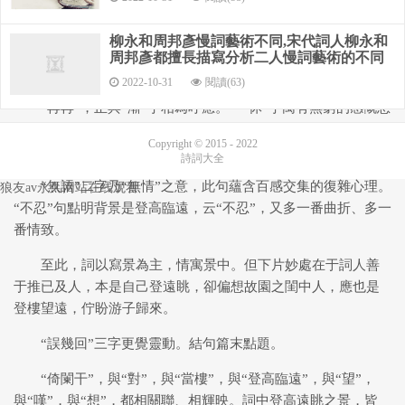
詞意由蒼莽悲壯，而轉入細致沉思，由仰觀而轉至俯察，
柳永和周邦彥慢詞藝術不同,宋代詞人柳永和
又見處處皆是一片凋落之景象。“紅衰翠減”，乃用玉溪詩人之
周邦彥都擅長描寫分析二人慢詞藝術的不同
語，倍覺風流蘊藉。
2022-10-31
閱讀(63)
“苒苒”，正與“漸”字相為呼應。一“休”字寓有無窮的感慨愁
恨，接下“惟有長江水，無語東流”寫的是短暫與永恒、改變與
Copyright © 2015 - 2022
不變之間的這種直令千古詞人思索的宇宙人生哲理。
詩詞大全
柳永八聲甘州哪句是過渡句,八聲甘州柳永的這闋詞詳解
“無語”二字乃“無情”之意，此句蘊含百感交集的復雜心理。
狼友av永久网站在线观看
“不忍”句點明背景是登高臨遠，云“不忍”，又多一番曲折、多一
番情致。
至此，詞以寫景為主，情寓景中。但下片妙處在于詞人善
于推已及人，本是自己登遠眺，卻偏想故園之閨中人，應也是
登樓望遠，佇盼游子歸來。
“誤幾回”三字更覺靈動。結句篇末點題。
“倚闌干”，與“對”，與“當樓”，與“登高臨遠”，與“望”，
與“嘆”，與“想”，都相關聯、相輝映。詞中登高遠眺之景，皆