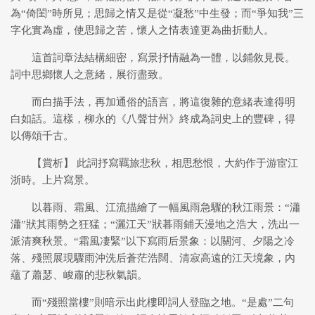
為“倚閨”時所見；思歸之情又是從“凝愁”中生發；而“爭知我”三
字化實為虛，使思歸之苦，懷人之情表達更為曲折動人。
這首詞章法結構細密，寫景抒情融為一體，以鋪敘見長。
詞中思鄉懷人之意緒，展衍盡致。
而白描手法，再加通俗的語言，將這復雜的意緒表達得明
白如話。這樣，柳永的《八聲甘州》終成為詞史上的豐碑，得
以傳頌千古。
【賞析】 此詞抒寫羈旅悲秋，相思愁恨，大約作于游宦江
浙時。上片寫景。
以暮雨、霜風、江流描繪了一幅風雨急驟的秋江雨景：“瀟
瀟”狀其雨勢之狂猛；“灑江天”狀暮雨鋪天漫地之浩大，洗出一
派清爽秋景。“霜風凄緊”以下寫雨后景象：以關河、夕陽之冷
落、殘照展現驟雨沖洗后蒼茫浩闊、清寂高遠的江天境象，內
蘊了蕭瑟、峻肅的悲秋氣韻。
而“殘照當樓”則暗示出此樓即詞人登臨之地。“是處”二句