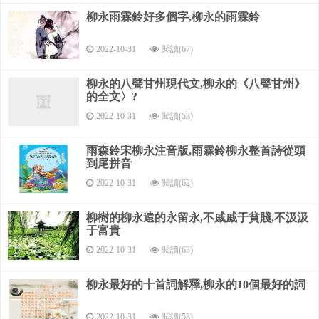
柳永雨霖鈴好多個字,柳永的雨霖鈴
一個“對”字，已寫出登臨縱目、望極天涯的境界。當時，
天色已晚，暮雨瀟瀟，灑遍江天，千里無垠。
2022-10-31
閱讀(67)
其中“雨”字，“灑”字，和“洗”字，三個上聲，循聲高誦，定
覺素秋清爽，無與倫比。自“漸霜風”句起，以一個“漸”字，領起
柳永的八聲甘州現代文,柳永的《八聲甘州》
的全文〉?
四言三句十二字。
2022-10-31
閱讀(53)
“漸”字承上句而言，當此清秋復經雨滌，于是時光景物，
遂又生一番變化。這樣詞人用一“漸字”，神態畢備。
雨森鈴宋柳永注音版,雨霖鈴柳永整首詩從頭
到尾拼音
秋已更深，雨洗暮空，乃覺涼風忽至，其氣凄然而遒勁，
2022-10-31
閱讀(62)
直令衣單之游子，有不可禁當之勢。一“緊”字，又用上聲，氣
氛聲韻寫盡悲秋之氣。
柳樹的柳永遠的永留永,不戚戚于貧賤,不汲汲
于富貴
再下一“冷”字，上聲，層層逼緊。而“凄緊”、“冷落”，又皆
2022-10-31
閱讀(63)
雙聲疊響，具有很強的藝術感染力量，緊接一句“殘照當樓”，
境界全出。
柳永最好的十首詞解釋,柳永的10個最好的詞
這一句精彩處在“當樓”二字，似全宇宙悲秋之氣一起襲
來。 “是處紅衰翠減，苒苒物畢休。”
2022-10-31
閱讀(58)