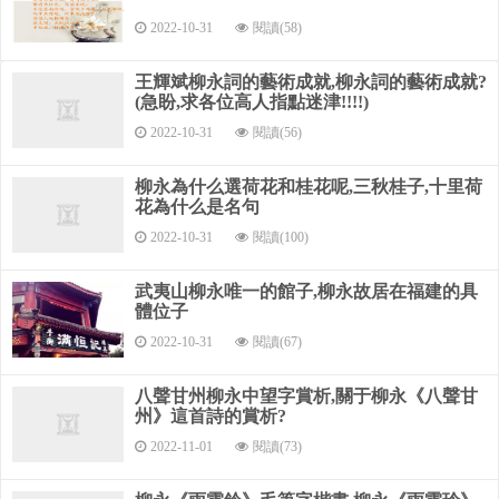
思難收。
2022-10-31
閱讀(58)
嘆年來蹤跡，何事苦淹留。想佳人、妝樓颙望，誤幾回、
天際識歸舟。
王輝斌柳永詞的藝術成就,柳永詞的藝術成就?
(急盼,求各位高人指點迷津!!!!)
爭知我、倚闌干處，正恁凝愁。本篇為詞人的名篇，融寫
2022-10-31
閱讀(56)
景抒情于一體，通過描寫羈旅行役之苦，表達了強烈的思歸情
緒，語淺而情深。
柳永為什么選荷花和桂花呢,三秋桂子,十里荷
花為什么是名句
上片寫所望之景色，詞人以如椽之筆描繪江野暮秋蕭瑟寥
2022-10-31
閱讀(100)
廓、渾莽蒼涼的景色：以“瀟瀟”暮雨、“凄緊”的霜風、江流展現
了風雨急驟的秋江雨景；以“冷落”的關河、夕陽“殘照”描繪了驟
武夷山柳永唯一的館子,柳永故居在福建的具
雨沖洗后蒼茫浩闊、清寂高遠的江天景象，充滿了蕭瑟、肅殺
體位子
的悲秋情調。“苒苒物華休”比喻青春時光的短暫，只剩下“無語
2022-10-31
閱讀(67)
東流”的長江水，暗示詞人的惆悵和悲愁無處訴說。
八聲甘州柳永中望字賞析,關于柳永《八聲甘
下片寫登高遠眺的感想，抒寫了思鄉懷人欲歸不得的愁
州》這首詩的賞析?
苦。“不忍登高”說明詞人所處的位置，“不忍”二字點出曲折，增
2022-11-01
閱讀(73)
加了一番情致。
接下來幾句層層說明了緣何“不忍”，一是“望故鄉渺邈”，因