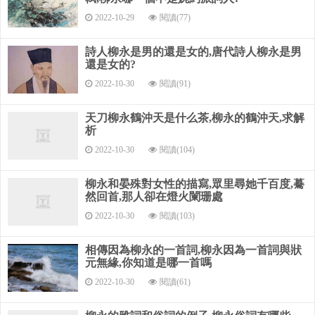
2022-10-29
閱讀(77)
詩人柳永是男的還是女的,唐代詩人柳永是男
還是女的?
2022-10-30
閱讀(91)
天刀柳永鶴沖天是什么茶,柳永的鶴沖天,求解
析
2022-10-30
閱讀(104)
柳永和晏殊對女性的描寫,眾里尋她千百度,驀
然回首,那人卻在燈火闌珊處
2022-10-30
閱讀(103)
相傳因為柳永的一首詞,柳永因為一首詞與狀
元無緣,你知道是哪一首嗎
2022-10-30
閱讀(61)