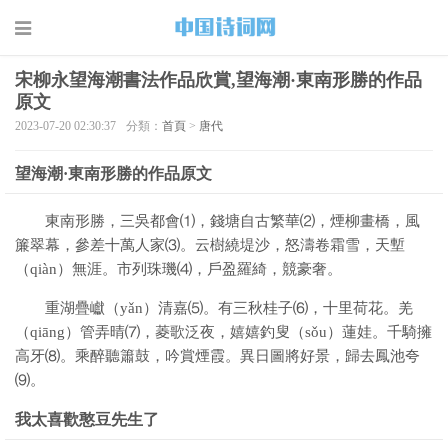
宋柳永望海潮書法作品欣賞,望海潮·東南形勝的作品
原文
2023-07-20 02:30:37
分類：
首頁
>
唐代
望海潮·東南形勝的作品原文
東南形勝，三吳都會⑴，錢塘自古繁華⑵，煙柳畫橋，風
簾翠幕，參差十萬人家⑶。云樹繞堤沙，怒濤卷霜雪，天塹
（qiàn）無涯。市列珠璣⑷，戶盈羅綺，競豪奢。
重湖疊巘（yǎn）清嘉⑸。有三秋桂子⑹，十里荷花。羌
（qiāng）管弄晴⑺，菱歌泛夜，嬉嬉釣叟（sǒu）蓮娃。千騎擁
高牙⑻。乘醉聽簫鼓，吟賞煙霞。異日圖將好景，歸去鳳池夸
⑼。
我太喜歡憨豆先生了