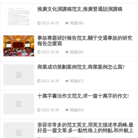
結果和討論分幾節來完成.一般采用描述，分析，討論來寫.
推廣文化演講稿范文,推廣普通話演講稿
描述：
2022-10-29
閱讀(60)
描述事情的發生發展過程，
事故專題研討報告范文,關于交通事故的研究
描述調查人群的人口社會學特征，
報告怎麼寫
2022-10-28
閱讀(66)
描述調查事物的特征
商業成功策劃案例范文,商業案例怎么寫?
對比：
歷史對比
2022-10-28
閱讀(87)
他人研究對比
十萬字書法作文范文,求一篇十萬字的作文!
本調查中不同特征人群對比
2022-10-28
閱讀(84)
推斷：
形容非常多的范文英文,用英文描述李易峰,最
在對比的基礎上進行統計推斷
好是一篇文章,多一點性格上的特點,和外貌上