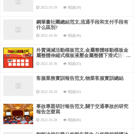
的和結果.
2022-10-29
閱讀(58)
建議
鋼筆畫社團總結范文,流通手段和支付手段有
為政府決策提出科學建議
什么區別?
進一步深入研究提出建議
2022-10-30
閱讀(46)
6. 參考文獻
外賣滿減活動模板范文,金屬整體移動模板金
屬整體伸縮式模板液壓金屬整體下滑式活動
列出主要理論依據和方法，以及有爭議的論據.
模板
2022-10-30
閱讀(45)
具體格式見文獻綜述中講述的參考文獻的格式.
客服業務實訓報告范文,物業客服實訓總結
7. 附錄
2022-10-29
閱讀(62)
在論文中只有局部使用或完全沒有使用，但又與論文有關
的具有科學價值的重要原始資料，數據，如調查問卷，訪談提
事故專題研討報告范文,關于交通事故的研究
綱，復雜的公式推導，計算程序，各類統計表，統計圖等都可
報告怎麼寫
以放在附錄中，有利于說明和理解調查報告，又可提供有用的
2022-10-28
閱讀(66)
科學信息.