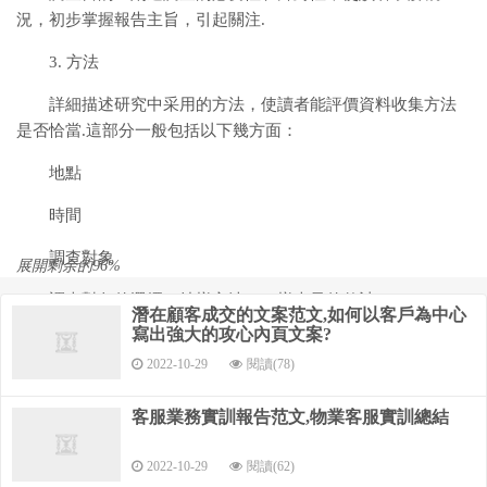
況，初步掌握報告主旨，引起關注.
3. 方法
詳細描述研究中采用的方法，使讀者能評價資料收集方法
是否恰當.這部分一般包括以下幾方面：
地點
時間
調查對象
展開剩余的96%
調查對象的選擇（抽樣方法），樣本量的估計
潛在顧客成交的文案范文,如何以客戶為中心
寫出強大的攻心內頁文案?
調查方法：定性，定量
2022-10-29
閱讀(78)
質量控制
客服業務實訓報告范文,物業客服實訓總結
4. 結果與討論
2022-10-29
閱讀(62)
結果與討論可以放在一起寫，也可以分開寫.