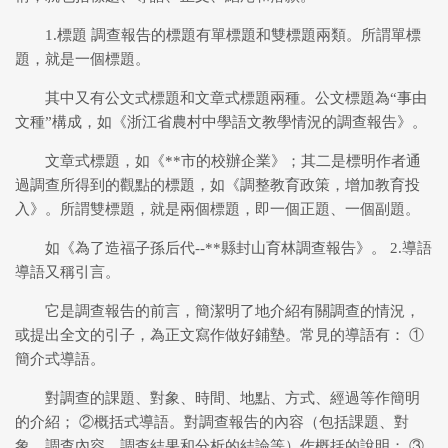
1.標題 調查報告的標題有單標題和雙標題兩類。所謂單標
題，就是一個標題。
其中又有公文式標題和文章式標題兩種。公文標題為“事由
文種”構成，如《浙江省農村中學語文教學情況的調查報告》。
文章式標題，如《**市的校辦企業》；其二是標明作者通
過調查所得到的觀點的標題，如《調整教育政策，增加教育投
入》。所謂雙標題，就是兩個標題，即一個正題、一個副題。
如《為了造福子孫后代--**縣封山育林調查報告》。 2.導語
導語又稱引言。
它是調查報告的前言，簡潔明了地介紹有關調查的情況，
或提出全文的引子，為正文寫作做好鋪墊。常見的導語有： ①
簡介式導語。
對調查的課題、對象、時間、地點、方式、經過等作簡明
的介紹； ②概括式導語。對調查報告的內容（包括課題、對
象、調查內容、調查結果和分析的結論等）作概括的說明； ③