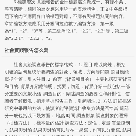
6.標題層次 實踐報告的全部標題層次應統一、有條不紊，
整齊清晰，相同的層次應采用統一的表示體例，正文中各級標
題下的內容應同各自的標題對應，不應有與標題無關的內容。
章節編號方法應采用分級阿拉伯數字編號方法，第一級
為“1”、“2”、“3”等，第二級為“2.1”、“2.2”、“2.3”等，第三級
為“2.2.1”、“2.2.2”、“2。
社會實踐報告怎么寫
社會實踐調查報告的標準格式： 1. 題目 應以簡煉，概括，
明確的語句反映所要調查的對象，領域，方向等問題.題目應能
概括全篇，引人注目. 2. 前言（背景和目的） 主要包括研究背景
和目的. 背景介紹應簡明，扼要，切題，背景介紹一般包括一部
分重要的文獻小結. 調查目的：闡述調查的必要性和針對性，使
讀者了解概況，初步掌握報告主旨，引起關注. 3. 方法 詳細描述
研究中采用的方法，使讀者能評價資料收集方法是否恰當.這部
分一般包括以下幾方面： 地點 時間 調查對象 調查對象的選擇
（抽樣方法），樣本量的估計 調查方法：定性，定量 質量控制
4. 結果與討論 結果與討論可以放在一起寫，也可以分開寫. 結果