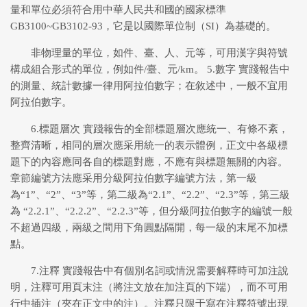
量和單位必須符合用中華人民共和國的國家標準
GB3100~GB3102-93，它是以國際單位制（SI）為基礎的。
非物理量的單位，如件、臺、人、元等，可用漢字與符號
構成組合形式的單位，例如件/臺、元/km。 5.數字 實踐報告中
的測量、統計數據一律用阿拉伯數字；在敘述中，一般不宜用
阿拉伯數字。
6.標題層次 實踐報告的全部標題層次應統一、有條不紊，
整齊清晰，相同的層次應采用統一的表示體例，正文中各級標
題下的內容應同各自的標題對應，不應有與標題無關的內容。
章節編號方法應采用分級阿拉伯數字編號方法，第一級
為“1”、“2”、“3”等，第二級為“2.1”、“2.2”、“2.3”等，第三級
為 “2.2.1”、“2.2.2”、“2.2.3”等，但分級阿拉伯數字的編號一般
不超過四級，兩級之間用下角圓點隔開，每一級的末尾不加標
點。
7.注釋 實踐報告中有個別名詞或情況需要解釋時可加注說
明，注釋可用頁末注（將注文放在加注頁的下端），而不可用
行中插注（夾在正文中的注）。注釋只限于寫在注釋符號出現