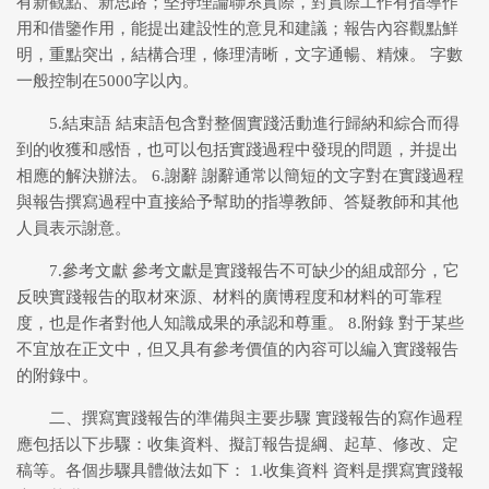
有新觀點、新思路；堅持理論聯系實際，對實際工作有指導作
用和借鑒作用，能提出建設性的意見和建議；報告內容觀點鮮
明，重點突出，結構合理，條理清晰，文字通暢、精煉。 字數
一般控制在5000字以內。
5.結束語 結束語包含對整個實踐活動進行歸納和綜合而得
到的收獲和感悟，也可以包括實踐過程中發現的問題，并提出
相應的解決辦法。 6.謝辭 謝辭通常以簡短的文字對在實踐過程
與報告撰寫過程中直接給予幫助的指導教師、答疑教師和其他
人員表示謝意。
7.參考文獻 參考文獻是實踐報告不可缺少的組成部分，它
反映實踐報告的取材來源、材料的廣博程度和材料的可靠程
度，也是作者對他人知識成果的承認和尊重。 8.附錄 對于某些
不宜放在正文中，但又具有參考價值的內容可以編入實踐報告
的附錄中。
二、撰寫實踐報告的準備與主要步驟 實踐報告的寫作過程
應包括以下步驟：收集資料、擬訂報告提綱、起草、修改、定
稿等。各個步驟具體做法如下： 1.收集資料 資料是撰寫實踐報