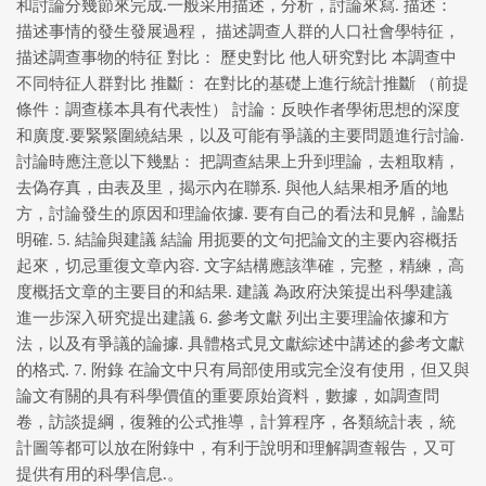
和討論分幾節來完成.一般采用描述，分析，討論來寫. 描述：
描述事情的發生發展過程， 描述調查人群的人口社會學特征，
描述調查事物的特征 對比： 歷史對比 他人研究對比 本調查中
不同特征人群對比 推斷： 在對比的基礎上進行統計推斷 （前提
條件：調查樣本具有代表性） 討論：反映作者學術思想的深度
和廣度.要緊緊圍繞結果，以及可能有爭議的主要問題進行討論.
討論時應注意以下幾點： 把調查結果上升到理論，去粗取精，
去偽存真，由表及里，揭示內在聯系. 與他人結果相矛盾的地
方，討論發生的原因和理論依據. 要有自己的看法和見解，論點
明確. 5. 結論與建議 結論 用扼要的文句把論文的主要內容概括
起來，切忌重復文章內容. 文字結構應該準確，完整，精練，高
度概括文章的主要目的和結果. 建議 為政府決策提出科學建議
進一步深入研究提出建議 6. 參考文獻 列出主要理論依據和方
法，以及有爭議的論據. 具體格式見文獻綜述中講述的參考文獻
的格式. 7. 附錄 在論文中只有局部使用或完全沒有使用，但又與
論文有關的具有科學價值的重要原始資料，數據，如調查問
卷，訪談提綱，復雜的公式推導，計算程序，各類統計表，統
計圖等都可以放在附錄中，有利于說明和理解調查報告，又可
提供有用的科學信息.。