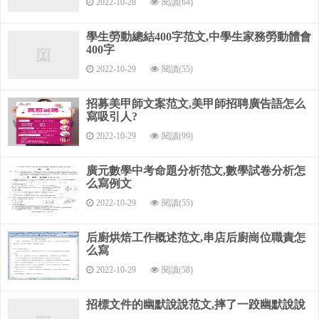
（前提條件：調查樣本具有代表性）
2022-10-28
閱讀(64)
討論：反映作者學術思想的深度和廣度.要緊緊圍繞結果，
學生勞動總結400字范文,中學生家務勞動體會
以及可能有爭議的主要問題進行討論.
400字
2022-10-29
閱讀(55)
討論時應注意以下幾點：
把調查結果上升到理論，去粗取精，去偽存真，由表及
招募美甲師文案范文,美甲師招聘廣告語怎么
寫吸引人?
里，揭示內在聯系.
2022-10-29
閱讀(99)
與他人結果相矛盾的地方，討論發生的原因和理論依據.
廣元數學中考命題分析范文,數學試卷分析怎
要有自己的看法和見解，論點明確.
么寫例文
5. 結論與建議
2022-10-29
閱讀(55)
結論
后廚烘焙工作概述范文,串店后廚崗位職責怎
么寫
用扼要的文句把論文的主要內容概括起來，切忌重復文章
2022-10-29
閱讀(58)
內容.
文字結構應該準確，完整，精練，高度概括文章的主要目
招標文件的幽默說說范文,摔了一跤幽默說說