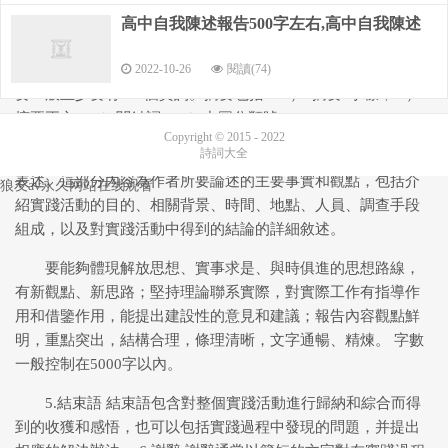
闡述實踐活動中得到的基本觀點、實踐方法、取得的成果和結
高中自我陳述報告500字左右,高中自我陳述
論。
摘要字數要適當，中文摘要一般以200字左右為宜，英文摘
2022-10-26
閱讀(74)
要一般至少要有100個實詞。摘要包括： a）“摘要”字樣； b）
摘要正文； c）關鍵詞； d）中圖分類號。
Copyright © 2015 - 2022
詩詞大全
4.正文 正文是實踐報告的核心內容，是對實踐活動的詳細
文獻調查實踐報告范文,文獻調研報告該怎么寫
表述。這部分內容為作者所要論述的主要事實和觀點，包括介
狼友av永久网站在线观看
紹實踐活動的目的、相關背景、時間、地點、人員、調查手段
組成，以及對實踐活動中得到的結論的詳細敘述。
要能夠體現解放思想、實事求是、與時俱進的思想路線，
有新觀點、新思路；堅持理論聯系實際，對實際工作有指導作
用和借鑒作用，能提出建設性的意見和建議；報告內容觀點鮮
明，重點突出，結構合理，條理清晰，文字通暢、精煉。 字數
一般控制在5000字以內。
5.結束語 結束語包含對整個實踐活動進行歸納和綜合而得
到的收獲和感悟，也可以包括實踐過程中發現的問題，并提出