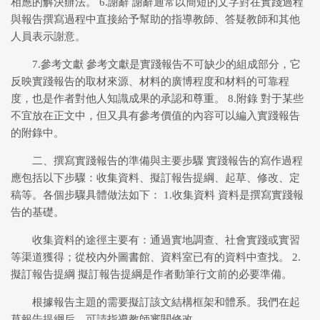
相應的解決辦法。 6.謝辭 謝辭通常以簡短的文字對在實踐過程
與報告撰寫過程中直接給予幫助的指導教師、答疑教師和其他
人員表示謝意。
7.參考文獻 參考文獻是實踐報告不可缺少的組成部分，它
反映實踐報告的取材來源、材料的廣博程度和材料的可靠程
度，也是作者對他人知識成果的承認和尊重。 8.附錄 對于某些
不宜放在正文中，但又具有參考價值的內容可以編入實踐報告
的附錄中。
二、撰寫實踐報告的準備與主要步驟 實踐報告的寫作過程
應包括以下步驟：收集資料、擬訂報告提綱、起草、修改、定
稿等。各個步驟具體做法如下： 1.收集資料 資料是撰寫實踐報
告的基礎。
收集資料的途徑主要有：通過實地調查、社會實踐或實習
等渠道獲得；從校內外圖書館、資料室已有的資料中查找。 2.
擬訂報告提綱 擬訂報告提綱是作者動筆行文前的必要準備。
根據報告主題的需要擬訂該文結構框架和體系。我們在起
草報告提綱后，可請指導教師審閱修改。