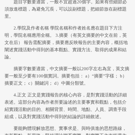
題目字數要適當，一般不宜超過20個字。如果有些細節必
須放進標題，為避免冗長，可以設副標題，把細節放在副標題
里。
2.學院及作者名稱 學院名稱和作者姓名應在題目下方注
明，學院名稱應用全稱。 3.摘要（有英文摘要的中文在前，英
文在后） 報告需配摘要，摘要應反映報告的主要內容，概括地
闡述實踐活動中得到的基本觀點、實踐方法、取得的成果和結
論。
摘要字數要適當，中文摘要一般以200字左右為宜，英文摘
要一般至少要有100個實詞。摘要包括： a）“摘要”字樣； b）
摘要正文； c）關鍵詞； d）中圖分類號。
4.正文 正文是實踐報告的核心內容，是對實踐活動的詳細
表述。這部分內容為作者所要論述的主要事實和觀點，包括介
紹實踐活動的目的、相關背景、時間、地點、人員、調查手段
組成，以及對實踐活動中得到的結論的詳細敘述。
要能夠體現解放思想、實事求是、與時俱進的思想路線，