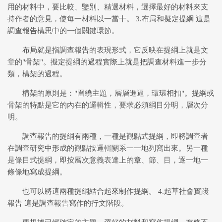
用的材料中，要比較、鑒別、精選材料，選擇最好的材料來支
持作者的意見，使每一材料以一當十。 3.布局和擬定提綱 這是
調查報告構思中的一個關鍵環節。
布局就是指調查報告的表現形式，它反映在提綱上就是文
章的"骨架"。擬定提綱的過程實際上就是把調查材料進一步分
類，構架的過程。
構架的原則是："圍繞主題，層層進逼，環環相扣"。提綱或
骨架的特點是它的內在的邏輯性，要求必須綱目分明，層次分
明。
調查報告的提綱有兩種，一種是觀點式提綱，即將調查者
在調查研究中形成的觀點按邏輯關系一一地列寫出來。另一種
是條目式提綱，即按層次意義表達上的章、節、目，逐一地一
條條地寫成提綱。
也可以將這兩種提綱結合起來制作提綱。 4.起草社會實踐
報告 這是調查報告寫作的行文階段。