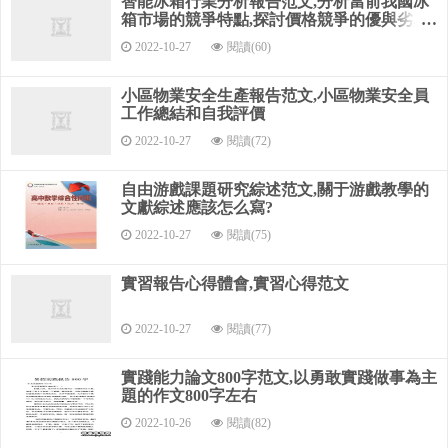
智能冰箱行業分析報告范文,分析當前我國冰
調查報告范文
箱市場的競爭特點,探討價格競爭的優與劣,并
對冰箱
2022-10-27
閱讀(60)
社會實踐報告的寫作規范 社會實踐是大學生全面素質提高
的重要環節，是學生將所學知識應用于社會的重要過程。
小區物業安全生產報告范文,小區物業安全員
它既是學生學習、研究與實踐成果的全面總結，又是對學
工作總結和自我評價
生素質與綜合能力的一次全面檢驗。為培養我們的科學精神，
2022-10-27
閱讀(72)
保證社會實踐報告的質量，避免與社會實踐總結混淆，特為廣
大同胞撰寫社會實踐報告提供tips如下，僅供參考： 一.實踐報
自由游戲課題研究綜述范文,關于游戲教學的
文獻綜述應該怎么寫?
告撰寫的內容與要求 一份完整的實踐報告應由以下部分組成：
1.報告題目 報告題目應該用簡短、明確的文字寫成，通過標題
2022-10-27
閱讀(75)
把實踐活動的內容、特點概括出來。
實習報告心得體會,實習心得范文
題目字數要適當，一般不宜超過20個字。如果有些細節必
須放進標題，為避免冗長，可以設副標題，把細節放在副標題
2022-10-27
閱讀(77)
里。
實踐能力論文800字范文,以勇敢實踐做事為主
2.學院及作者名稱 學院名稱和作者姓名應在題目下方注
題的作文800字左右
明，學院名稱應用全稱。 3.摘要（有英文摘要的中文在前，英
2022-10-26
閱讀(82)
文在后） 報告需配摘要，摘要應反映報告的主要內容，概括地