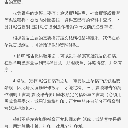
告的基礎。
收集資料的途徑主要有：通過實地調查、社會實踐或實習
等渠道獲得；從校內外圖書館、資料室已有的資料中查找。 2.
擬訂報告提綱 擬訂報告提綱是作者動筆行文前的必要準備。
根據報告主題的需要擬訂該文結構框架和體系。我們在起
草報告提綱后，可請指導教師審閱修改。
3.起草 報告提綱確定后，可以動手撰寫實踐報告的初稿。
在起草時應盡量做到“綱舉目張、順理成章、詳略得當、井然有
序”。
4.修改、定稿 報告初稿寫之后，需要改正草稿中的缺點或
錯誤，因此應反復推敲修改后，才能定稿。 三、實踐報告的寫
作細則 1.書寫 實踐報告要用學校規定的稿紙單面書寫（必須用
黑或蘭黑墨水）或用計算機打印，正文中的任何部分不得寫到
稿紙邊框線以外。
稿紙不得左右加貼補寫正文和圖表的 紙條，或隨意接長截
短。用計算機排版、打印一律用A4打印紙。