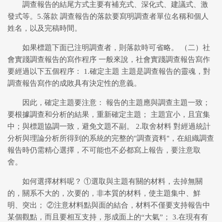
調查報告的結尾方式主要有補充式、深化式、建議式、激
發式等。5.落款 調查報告的落款要寫明調查者單位名稱和個人
姓名，以及完稿時間。
如果標題下面已注明調查者，則落款時可省略。 （二）社
會實踐調查報告的寫作程序 一般來說，社會實踐調查報告寫作
要經過以下五個程序： 1.確定主題 主題是調查報告的靈魂，對
調查報告寫作的成敗具有決定性的意義。
因此，確定主題要注意： 報告的主題應與調查主題一致；
要根據調查和分析的結果，重新確定主題； 主題宜小，且宜集
中；與標題協調一致，避免文題不副。 2.取舍材料 對經過統計
分析與理論分析所得到的系統的完整的"調查資料"，在組織調查
報告時仍需精心選擇，不可能也不必都寫上報告，要注意取
舍。
如何選擇材料呢？ ①選取與主題有關的材料，去掉無關
的，關系不大的，次要的，非本質的材料，使主題集中、鮮
明、突出； ②注意材料點與面的結合，材料不僅要支持報告中
某個觀點，而且要相互支持，形成面上的“大氣”； 3.在現有有