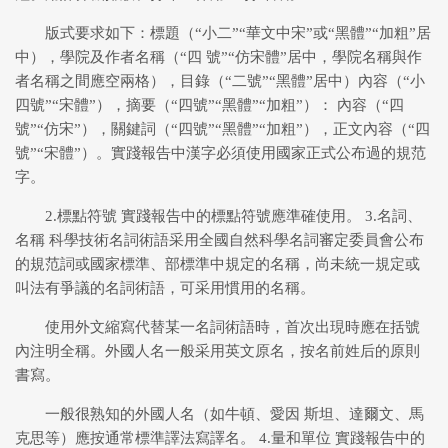
版式要求如下：標題（“小二”“華文中宋”或“黑體”“加粗”居
中），學院及作者名稱（“四 號”“仿宋體”居中，學院名稱與作
者名稱之間應空兩格），目錄（“二號”“黑體”居中）內容（“小
四號”“宋體”），摘要（“四號”“黑體”“加粗”）： 內容（“四
號”“仿宋”），關鍵詞（“四號”“黑體”“加粗”），正文內容（“四
號”“宋體”）。實踐報告中漢字必須使用國家正式公布過的規范
字。
2.標點符號 實踐報告中的標點符號應準確使用。 3.名詞、
名稱 科學技術名詞術語采用全國自然科學名詞審定委員會公布
的規范詞或國家標準、部標準中規定的名稱，尚未統一規定或
叫法有爭議的名詞術語，可采用慣用的名稱。
使用外文縮寫代替某一名詞術語時，首次出現時應在括號
內注明全稱。外國人名一般采用英文原名，按名前姓后的原則
書寫。
一般很熟知的外國人名（如牛頓、愛因 斯坦、達爾文、馬
克思等）應按通常標準譯法寫譯名。 4.量和單位 實踐報告中的