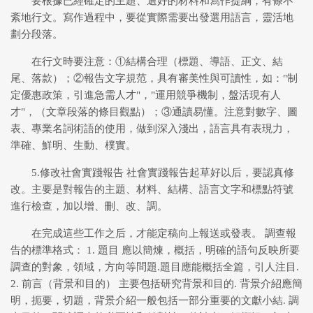
要根據已經確定的主題、選好的材料和寫作提綱，有條不
紊地行文。寫作過程中，要從實際需要出發選用語言，靈活地
劃分段落。
在行文時要注意：①結構合理（標題、導語、正文、結
尾、落款）；②報告文字規范，具有審美性與可讀性，如："制
定優惠政策，引進急需人才"，"運用競爭機制，盤活現有人
才"，（文章段落的條目觀點）；③通讀易懂。注意對數字、圖
表、專業名詞術語的使用，做到深入淺出，語言具有表現力，
準確、鮮明、生動、樸實。
5.修改社會實踐報告 社會實踐報告起草好以后，要認真修
改。主要是對報告的主題、材料、結構、語言文字和標點符號
進行檢查，加以增、刪、改、調。
在完成這些工作之后，才能定稿向上報送或發表。 調查報
告的標準格式： 1. 題目 應以簡煉，概括，明確的語句反映所要
調查的對象，領域，方向等問題.題目應能概括全篇，引人注目.
2. 前言（背景和目的） 主要包括研究背景和目的. 背景介紹應簡
明，扼要，切題，背景介紹一般包括一部分重要的文獻小結. 調