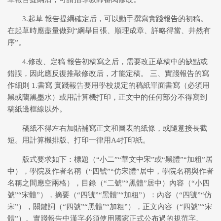
3.起草 報告提綱確定后，可以動手撰寫實踐報告的初稿。
在起草時應盡量做到“綱舉目張、順理成章、詳略得當、井然有
序”。
4.修改、定稿 報告初稿寫之后，需要改正草稿中的缺點或
錯誤，因此應反復推敲修改后，才能定稿。 三、實踐報告的寫
作細則 1.書寫 實踐報告要用學校規定的稿紙單面書寫（必須用
黑或蘭黑墨水）或用計算機打印，正文中的任何部分不得寫到
稿紙邊框線以外。
稿紙不得左右加貼補寫正文和圖表的紙條，或隨意接長截
短。用計算機排版、打印一律用A4打印紙。
版式要求如下：標題（“小二”“華文中宋”或“黑體”“加粗”居
中），學院及作者名稱（“四號”“仿宋體”居中，學院名稱與作者
名稱之間應空兩格），目錄（“二號”“黑體”居中）內容（“小四
號”“宋體”），摘要（“四號”“黑體”“加粗”）：內容（“四號”“仿
宋”），關鍵詞（“四號”“黑體”“加粗”），正文內容（“四號”“宋
體”）。實踐報告中漢字必須使用國家正式公布過的規范字。