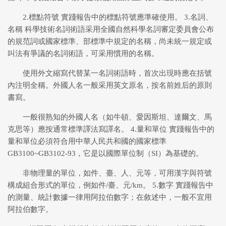
2.標點符號 實踐報告中的標點符號應準確使用。 3.名詞、
名稱 科學技術名詞術語采用全國自然科學名詞審定委員會公布
的規范詞或國家標準、部標準中規定的名稱，尚未統一規定或
叫法有爭議的名詞術語，可采用慣用的名稱。
使用外文縮寫代替某一名詞術語時，首次出現時應在括號
內注明全稱。外國人名一般采用英文原名，按名前姓后的原則
書寫。
一般很熟知的外國人名（如牛頓、愛因斯坦、達爾文、馬
克思等）應按通常標準譯法寫譯名。 4.量和單位 實踐報告中的
量和單位必須符合用中華人民共和國的國家標準
GB3100~GB3102-93，它是以國際單位制（SI）為基礎的。
非物理量的單位，如件、臺、人、元等，可用漢字與符號
構成組合形式的單位，例如件/臺、元/km。 5.數字 實踐報告中
的測量、統計數據一律用阿拉伯數字；在敘述中，一般不宜用
阿拉伯數字。