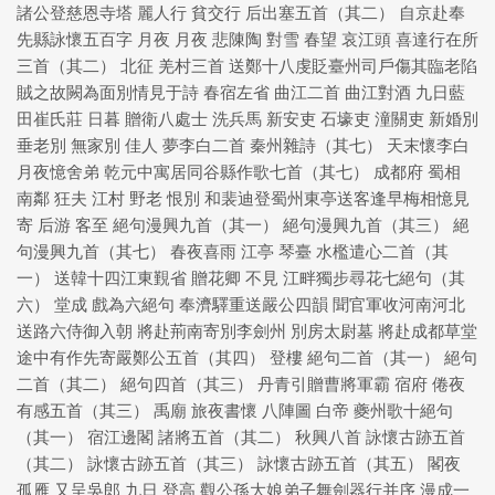
諸公登慈恩寺塔 麗人行 貧交行 后出塞五首（其二） 自京赴奉
先縣詠懷五百字 月夜 月夜 悲陳陶 對雪 春望 哀江頭 喜達行在所
三首（其二） 北征 羌村三首 送鄭十八虔貶臺州司戶傷其臨老陷
賊之故闕為面別情見于詩 春宿左省 曲江二首 曲江對酒 九日藍
田崔氏莊 日暮 贈衛八處士 洗兵馬 新安吏 石壕吏 潼關吏 新婚別
垂老別 無家別 佳人 夢李白二首 秦州雜詩（其七） 天末懷李白
月夜憶舍弟 乾元中寓居同谷縣作歌七首（其七） 成都府 蜀相
南鄰 狂夫 江村 野老 恨別 和裴迪登蜀州東亭送客逢早梅相憶見
寄 后游 客至 絕句漫興九首（其一） 絕句漫興九首（其三） 絕
句漫興九首（其七） 春夜喜雨 江亭 琴臺 水檻遣心二首（其
一） 送韓十四江東覲省 贈花卿 不見 江畔獨步尋花七絕句（其
六） 堂成 戲為六絕句 奉濟驛重送嚴公四韻 聞官軍收河南河北
送路六侍御入朝 將赴荊南寄別李劍州 別房太尉墓 將赴成都草堂
途中有作先寄嚴鄭公五首（其四） 登樓 絕句二首（其一） 絕句
二首（其二） 絕句四首（其三） 丹青引贈曹將軍霸 宿府 倦夜
有感五首（其三） 禹廟 旅夜書懷 八陣圖 白帝 夔州歌十絕句
（其一） 宿江邊閣 諸將五首（其二） 秋興八首 詠懷古跡五首
（其二） 詠懷古跡五首（其三） 詠懷古跡五首（其五） 閣夜
孤雁 又呈吳郎 九日 登高 觀公孫大娘弟子舞劍器行并序 漫成一