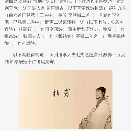
贈四兄 呀鶻行 惜別行送劉仆射判官（仆射乃其主將劉乃仆射之
判官也） 送司馬入京 瞿唐懷古（以下草堂逸詩拾遺） 絕句九首
（前六首已見第十三卷中） 長吟 李鹽鐵二首（一首題作李監
宅，已見第九卷中） 聞惠二過東溪特一送（以下七首，吳若本
逸詩） 杜鵑行（一作司空曙詩） 軍中醉飲寄沈八、劉叟（一作
暢當詩） 虢國夫人（一作《張祜集》靈臺二首之一） 哭長孫侍
御（一作杜誦詩。
以下為杜甫補遺） 衡州送李大夫七丈勉赴廣州 酬郭十五受
判官 奉酬寇十侍御錫見寄。