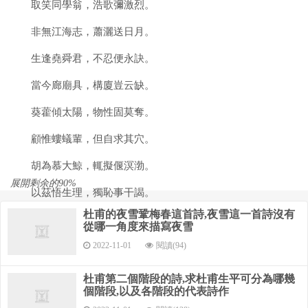
取笑同學翁，浩歌彌激烈。
非無江海志，蕭灑送日月。
生逢堯舜君，不忍便永訣。
當今廊廟具，構廈豈云缺。
葵藿傾太陽，物性固莫奪。
顧惟螻蟻輩，但自求其穴。
胡為慕大鯨，輒擬偃溟渤。
展開剩余的90%
以茲悟生理，獨恥事干謁。
杜甫的夜雪鞏梅春這首詩,夜雪這一首詩沒有
兀兀遂至今，忍為塵埃沒。
從哪一角度來描寫夜雪
終愧巢與由，未能易其節。
2022-11-01
閱讀(94)
沈飲聊自適，放歌頗愁絕。
杜甫第二個階段的詩,求杜甫生平可分為哪幾
個階段,以及各階段的代表詩作
歲暮百草零，疾風高岡裂。