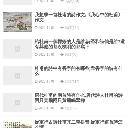
2022-11-01
閱讀(128)
天衢陰崢嶸，客子中夜發。
我想學一首杜甫的詩作文,《我心中的杜甫》
霜嚴衣帶斷，指直不得結。
作文
2022-11-01
閱讀(121)
凌晨過驪山，御榻在嵽嵲。
蚩尤塞寒空，蹴蹋崖谷滑。
給杜甫一個標簽的人是誰,詩圣和詩仙是誰?還
有其他的都沒標明的都寫下
瑤池氣郁律，羽林相摩戛。
2022-11-01
閱讀(96)
君臣留歡娛，樂動殷樛嶱。
杜甫的詩中有香字的有哪些,帶香字的詩有什
么
賜浴皆長纓，與宴非短褐。
2022-11-01
閱讀(117)
彤庭所分帛，本自寒女出。
唐代杜甫的兩首詩有什么,唐代詩人杜甫的詩
鞭撻其夫家，聚斂貢城闕。
兩只黃鸝兩只黃麗鳴翠柳
圣人筐篚恩，實欲邦國活。
2022-11-01
閱讀(77)
臣如忽至理，君豈棄此物。
從軍行古詩杜甫其二帶拼音,從軍行這首詩怎
么讀