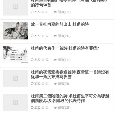
杜甫詩里有關紅樓夢的詩句,有關《紅樓夢》
的詩句50首
老妻寄異縣，十口隔風雪。
2022-11-01
閱讀(115)
誰能久不顧，庶往共饑渴。
放一首杜甫寫的前出山,杜甫的詩
入門聞號啕，幼子饑已卒。
2022-11-02
閱讀(162)
吾寧舍一哀，里巷亦嗚咽。
所愧為人父，無食致夭折。
杜甫的代表作一首詩,杜甫的詩有哪些?
豈知秋未登，貧窶有倉卒。
2022-11-02
閱讀(114)
生常免租稅，名不隸征伐。
杜甫的夜雪鞏梅春這首詩,夜雪這一首詩沒有
撫跡猶酸辛，平人固騷屑。
從哪一角度來描寫夜雪
2022-11-01
閱讀(94)
默思失業徒，因念遠戍卒。
杜甫第二個階段的詩,求杜甫生平可分為哪幾
憂端齊終南，澒洞不可掇。
個階段,以及各階段的代表詩作
杜甫寫的詩有哪幾首
2022-11-01
閱讀(128)