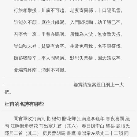
行旅相攀援，川廣不可越。 老妻寄異縣，十口隔風雪。
誰能久不顧，庶往共饑渴。 入門聞號啕，幼子饑已卒。
吾寧舍一哀，里巷亦嗚咽。 所愧為人父，無食致夭折。
豈知秋未登，貧窶有倉卒。 生常免租稅，名不隸征伐。
撫跡猶酸辛，平人固騷屑。 默思失業徒，因念遠戍卒。
憂端齊終南，澒洞不可掇。
———————————————————————————
———————————————鑒賞請搜索題目網上一大
把。
杜甫的名詩有哪些
聞官軍收河南河北 絕句 贈花卿 江南逢李龜年 春夜喜雨 絕
句 江畔獨步尋花 前出塞九首（其六） 春日憶李白 望岳 題張氏
隱居二首（其二） 房兵曹胡馬 畫鷹 奉贈韋左丞丈二十二韻 同