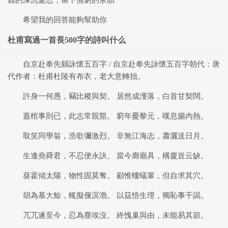
難的深沉憂思，留下無窮的余韻
希望我的回答能夠幫助你
杜甫寫過一首長500字的詩叫什么
自京赴奉先縣詠懷五百字 / 自京赴奉先詠懷五百字朝代：唐
代作者：杜甫杜陵有布衣，老大意轉拙。
許身一何愚，竊比稷與契。 居然成濩落，白首甘契闊。
蓋棺事則已，此志常覬豁。 窮年憂黎元，嘆息腸內熱。
取笑同學翁，浩歌彌激烈。 非無江海志，蕭灑送日月。
生逢堯舜君，不忍便永訣。 當今廊廟具，構廈豈云缺。
葵藿傾太陽，物性固莫奪。 顧惟螻蟻輩，但自求其穴。
胡為慕大鯨，輒擬偃溟渤。 以茲悟生理，獨恥事干謁。
兀兀遂至今，忍為塵埃沒。 終愧巢與由，未能易其節。