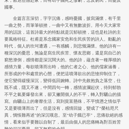
末，敘述歷險赴家，而有幼子饑死之慘劇，念及窮民，而憂及
國事。
全篇言言深切，字字沉痛，感時憂國，披寫滿懷，有千里
一曲之勢，而筆筆頓挫，一曲中又有無數波折。用今天大家常
用的話說，這首詩最大的特點就是沉郁頓挫，這也是杜詩的主
要風格特征。杜甫是系念國家安危和生民疾苦的詩人。動亂的
時代，個人的坎坷遭遇，一有感觸，則悲慨滿懷。他的詩有一
種深沉的憂思，無論是寫生民疾苦、懷友思鄉，還是寫自己的
窮愁潦倒，感情都是深沉闊大的。他的詩，蘊含著一種厚積的
感情力量，每欲噴薄而出時，他的仁者之心、他的儒家涵養，
所形成的中和處世的心態，便把這噴薄欲出的悲愴抑制住了，
使它變得緩慢深沉，變得低回婉轉。詩中先敘抱負之落空，仕
既不成，隱又不遂，中間四句一轉，感情波瀾起伏，待到郁勃
不平之氣要爆發出來，卻又撇開個人的不平，轉入對驪山的描
寫。由驪山上的奢靡生活，寫到貧富懸殊，不平憤懣之情似乎
又是要噴薄而出了，但是沒有，感情回旋，變成了“榮枯咫尺
異，惆悵難再述”的深沉嘆息。至“幼子餓已卒”，悲痛欲絕的感
情，看來似乎要難以自制了，最后由個人的悲痛轉為對百姓苦