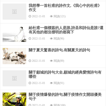
譴懷》《昔游》《卜居》《堂成》《蜀相》《為農》《有
我想學一首杜甫的詩作文,《我心中的杜甫》
作文
客》《狂夫》 《舍》《江村》《野老》《遣興》《南鄰》《恨
別》《客至》《江亭》 《可惜》《獨酌》《石鏡》《琴臺》
2022-11-01
閱讀(121)
《病柏》《枯棕》《不見》《大雨》 《四松》《孤雁》《去
蜀》《除草》《丈人山》《成都府》《石筍行》 《贈花卿》
給杜甫一個標簽的人是誰,詩圣和詩仙是誰?還
有其他的都沒標明的都寫下
《少年行》《大麥行》《題桃樹》《漫城二詩》《春夜喜雨》
《草堂即事》《絕句二首》《絕句四首》《戲作花卿歌》《望
2022-11-01
閱讀(96)
岳四首》 《酬高使君相贈》《春日江村五首》《春水生二絕》
《絕句六首》 《春望》《茅屋為秋風所破歌》《江南逢李龜
關于夏天驚喜的詩句,有關夏天的詩句
年》《天末懷李白》 《月夜憶舍弟》《兵車行》《聞官軍收河
南河北》《登兗州城樓》 《登樓》《月夜》《潼關吏》《石壕
2022-11-01
閱讀(89)
吏》《新安吏》《新婚別》 《垂老別》《無家別》《旅夜書
關于顧城的詩句大全,顧城的經典愛情詩句有
懷》《水檻遣心二首》《夢李白二首》 《秋興八首》《又呈吳
哪些
郎》《登岳陽樓》《詠懷古跡》《自京赴奉先縣詠懷五百
2022-11-01
閱讀(91)
字》。
《奉贈韋左丞丈二十二韻》《自京赴奉先縣詠懷五百字》表
關于疫情爆發的詩句,關于疫情作文開頭優美
達了杜甫的
句子
2022-11-01
閱讀(100)