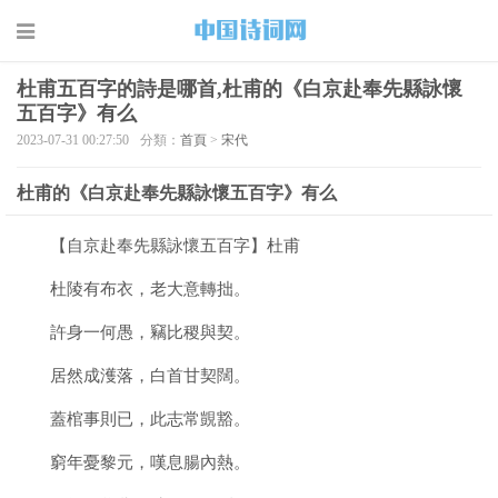
杜甫五百字的詩是哪首,杜甫的《白京赴奉先縣詠懷
五百字》有么
2023-07-31 00:27:50
分類：
首頁
>
宋代
杜甫的《白京赴奉先縣詠懷五百字》有么
【自京赴奉先縣詠懷五百字】杜甫
杜陵有布衣，老大意轉拙。
許身一何愚，竊比稷與契。
居然成濩落，白首甘契闊。
蓋棺事則已，此志常覬豁。
窮年憂黎元，嘆息腸內熱。