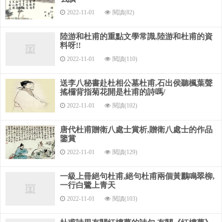
多士盈朝廷，仁者宜戰栗。
2022-11-01
閱讀(82)
況聞內金盤，盡在衛霍室。
陸游和杜甫的重點文學常識,陸游和杜甫的資
中堂舞神仙，煙霧散玉質。
料呀!!
2022-11-01
閱讀(110)
暖客貂鼠裘，悲管逐清瑟。
勸客駝蹄羹，霜橙壓香橘。
送李八秘書赴杜相公墓杜甫,石出侯聽楓葉聲
搖欏背指菊花開是杜甫的詩嗎/
朱門酒肉臭，路有凍死骨。
2022-11-01
閱讀(102)
榮枯咫尺異，惆悵難再述。
唐代杜甫贈衛八處士賞析,贈衛八處士的作品
鑒賞
北轅就涇渭，官渡又改轍。
2022-11-01
閱讀(129)
群冰從西下，極目高崒兀。
一級上冊絕句杜甫,絕句杜甫兩個黃鸝鳴翠柳,
疑是崆峒來，恐觸天柱折。
一行白鷺上青天
河梁幸未坼，枝撐聲窸窣。
2022-11-01
閱讀(103)
行旅相攀援，川廣不可越。