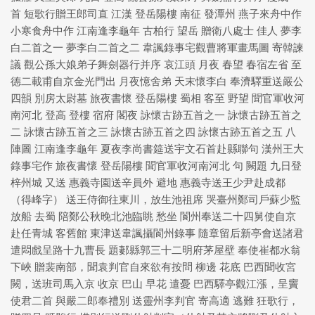
首 短歌行贈王郎司直 江漢 登岳陽樓 南征 發潭州 燕子來舟中作
小寒食舟中作 江南逢李龜年 古柏行 望岳 贈衛八處士 佳人 夢李
白二首之一 夢李白二首之二 韋諷錄事宅觀曹將軍畫馬圖 寄韓諫
議 觀公孫大娘弟子舞劍器行并序 哀江頭 月夜 春望 春宿左省 至
德二載甫自京金光門出 月夜憶舍弟 天末懷李白 奉濟驛重送嚴公
四韻 別房太尉墓 旅夜書懷 登岳陽樓 蜀相 客至 野望 聞官軍收河
南河北 登高 登樓 宿府 閣夜 詠懷古跡五首之一 詠懷古跡五首之
二 詠懷古跡五首之三 詠懷古跡五首之四 詠懷古跡五首之五 八
陣圖 江南逢李龜年 夏夜李尚書筵送宇文石首赴縣聯句 漢州王大
錄事宅作 旅夜書懷 登岳陽樓 聞官軍收河南河北 句 闕題 九日登
梓州城 又送 惠義寺園送辛員外 避地 惠義寺送王少尹赴成都
（得峰字） 送王侍御往東川，放生池祖席 哭臺州鄭司戶蘇少監
放船 去蜀 陪鄭公秋晚北池臨眺 愁坐 閬州奉送二十四舅使自京
赴任青城 客舊館 東津送韋諷攝閬州錄事 隨章留后新亭會送諸君
遣悶戲呈路十九曹長 題郪縣郭三十二明府茅屋壁 奉使崔都水翁
下峽 贈裴南部，聞袁判官自來欲有按問 柳邊 花底 巴西聞收宮
闕，送班司馬入京 收京 巴山 早花 遣憂 巴西驛亭觀江漲，呈竇
使君二首 與嚴二郎奉禮別 送靈州李判官 寄高適 逃難 狂歌行，