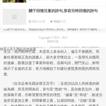
《奉贈韋左丞丈二十二韻》：杜甫在這首詩中卻能做到不
卑不亢，直抒胸臆，吐出長期郁積下來的對封建統治者壓制人
關于回憶兒童的詩句,形容兒時回憶的詩句
材的悲憤不平。這是他超出常人之處
2022-11-01
閱讀(117)
詩中對比有兩種情況，一是以他人和自己對比；一是以自
己的今昔對比。先說以他人和自己對比。開端的“紈袴不餓死，
儒冠多誤身”，把詩人強烈的不平之鳴，象江河決口那樣突然噴
Copyright © 2015 - 2022
發出來，真有劈空而起，銳不可擋之勢。在詩人所處的時代，
詩詞大全
杜甫五百字的詩是哪首,杜甫的《白京赴奉先縣詠懷五百字》有么
那些紈袴子弟，不學無術，一個個過著腦滿腸肥、趾高氣揚的
狼友av永久网站在线观看
生活；他們精神空虛，本是世上多余的人，偏又不會餓死。而
象杜甫那樣正直的讀書人，卻大多空懷壯志，一直掙扎在餓死
的邊緣，眼看誤盡了事業和前程。這兩句詩，開門見山，鮮明
揭示了全篇的主旨，有力地概括了封建社會賢愚倒置的黑暗現
實。
《自京赴奉先縣詠懷五百字》：這首詩以詩人所經過的路
線為綱，所見所聞為目，首句至“愁絕”句，是自敘其志向，雖
然落魄不遇，仍希望實現濟世的理想。“歲暮”至“再述”，敘述沿
途所見宴游之事，所聞奢靡之風，以感切時政。“北轅”至最