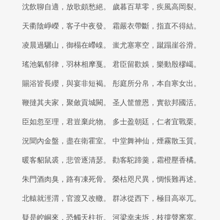
沈飲聊自適，放歌頗愁絕。 歲暮百草零，疾風高岡裂。
天衢陰崢嶸，客子中夜發。 霜嚴衣帶斷，指直不得結。
凌晨過驪山，御榻在嵽嵲。 蚩尤塞寒空，蹴蹋崖谷滑。
瑤池氣郁律，羽林相摩戛。 君臣留歡娛，樂動殷樛嶱。
賜浴皆長纓，與宴非短褐。 彤庭所分帛，本自寒女出。
鞭撻其夫家，聚斂貢城闕。 圣人筐篚恩，實欲邦國活。
臣如忽至理，君豈棄此物。 多士盈朝廷，仁者宜戰栗。
況聞內金盤，盡在衛霍室。 中堂舞神仙，煙霧散玉質。
暖客貂鼠裘，悲管逐清瑟。 勸客駝蹄羹，霜橙壓香橘。
朱門酒肉臭，路有凍死骨。 榮枯咫尺異，惆悵難再述。
北轅就涇渭，官渡又改轍。 群冰從西下，極目高崒兀。
疑是崆峒來，恐觸天柱折。 河梁幸未坼，枝撐聲窸窣。