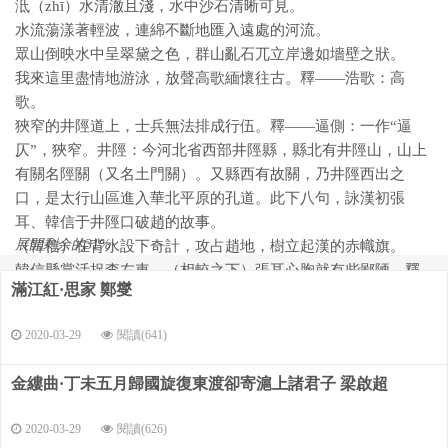
泜（zhī）水清澈且淺，水中沙石清晰可見。
水流蕩漾著輕波，連綿不斷地匯入遠處的河流。
眾山倒映水中呈翠黛之色，群山亂石兀立岸邊如墻壁之狀。
我來這里盡情地游泳，放聲高歌緬懷往古。釋——浩歌：高
歌。
狹窄的井陘道上，士兵無法排成行伍。釋——逼側：一作“逼
仄”，狹窄。井陘：今河北省西部井陘縣，縣北有井陘山，山上
有關名陘關（又名土門關）。又縣西有故關，乃井陘西出之
口，是太行山區進入華北平原的孔道。此下八句，詠漢初張
耳、韓信于井陘口破趙的故事。
展開剩余的31%
（韓信）在背水設下奇計，攻占趙地，樹立起漢的赤幟旗。
韓信懸賞活捉李左車，（相較之下）張耳心胸就有些鄙陋。釋
滿江紅·思家 鄭燮
——陋肺腑：謂心胸鄙陋。
（張耳）為何不赦免陳馀，與之一起共事劉邦？
2020-03-29
閱讀(641)
泜水鑒賞
金縷曲·丁未五月歸國旋復東渡卻寄滬上諸君子 梁啟超
鄭板橋寫了不少詠史詩，從這些詩中可以看出鄭板橋對于
歷史有自己獨到的見解。此詩從泜水入筆，敘述韓信擊破趙井
2020-03-29
閱讀(626)
陘，斬陳馀泜水上這一段歷史故事。前六句寫景，中間兩句承