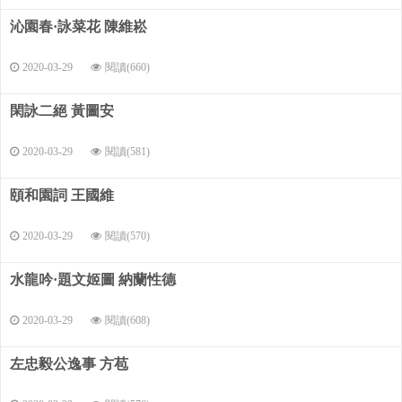
上啟下，引出下文的議論。后面八句表達作者的看法，惋惜兩
沁園春·詠菜花 陳維崧
個生死之交的朋友最后反目成仇。詩歌語言流暢，質樸自然。
2020-03-29
閱讀(660)
閑詠二絕 黃圖安
2020-03-29
閱讀(581)
頤和園詞 王國維
2020-03-29
閱讀(570)
水龍吟·題文姬圖 納蘭性德
2020-03-29
閱讀(608)
左忠毅公逸事 方苞