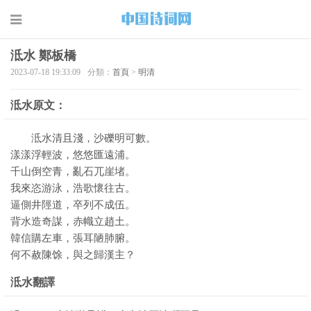
泜水 鄭板橋
2023-07-18 19:33:09
分類：
首頁
>
明清
泜水原文：
泜水清且淺，沙礫明可數。
漾漾浮輕波，悠悠匯遠浦。
千山倒空青，亂石兀崖堵。
我來恣游泳，浩歌懷往古。
逼側井陘道，卒列不成伍。
背水造奇謀，赤幟立趙土。
韓信購左車，張耳陋肺腑。
何不赦陳馀，與之歸漢主？
泜水翻譯